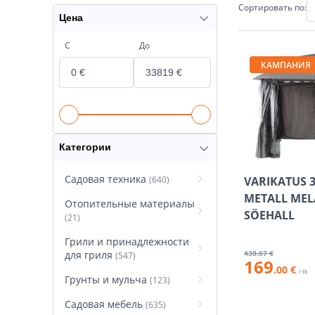
Сортировать по:
Цена
С
До
КАМПАНИЯ
Категории
Садовая техника
(640)
VARIKATUS 
METALL ME
Отопительные материалы
SÖEHALL
(21)
Грили и принадлежности
для гриля
438
.67 €
(547)
169
.00 €
/ tk
Грунты и мульча
(123)
Садовая мебель
(635)