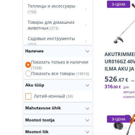
Э-ЦЕНА
Теплицы и аксессуары
(159)
Товары для домашних
животных
(373)
Садовые инструменты
(452)
Наличие
AKUTRIMME
Средства защиты от
насекомых
(181)
UR016GZ 40
Показать только в наличии
(7398)
ILMA AKU JA
Летние товары
(172)
Показать все товары
(19616)
526
.67 €
Принадлежности для
/tk
Aku tüüp
316
полива
.00 €
для
(578)
автори
Литий-ионный
(34)
клиент
Сады и аксессуары
(423)
Сараи и гаражи
Mahutavuse ühik
(84)
Обогреватели для террас
Э-ЦЕНА
Mootori tootja
(10)
Mootori liik