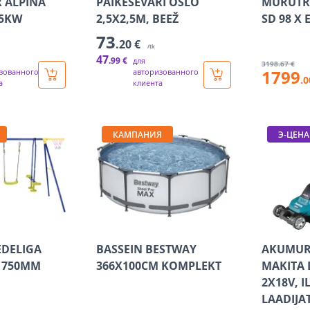
 ALPINA
PÄIKESEVARI OSLO
MURUTR
55KW
2,5X2,5M, BEEŽ
SD 98 X 
73
.20 €
/tk
47
.99 €
для
3198
.67 €
1799
зованного
авторизованного
.0
а
клиента
КАМПАНИЯ
Э-ЦЕНА
EDELIGA
BASSEIN BESTWAY
AKUMUR
1750MM
366X100CM KOMPLEKT
MAKITA 
2X18V, I
LAADIJA