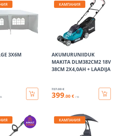
НИЯ
КАМПАНИЯ
LGE 3X6M
AKUMURUNIIDUK
MAKITA DLM382CM2 18V
38CM 2X4,0AH + LAADIJA
727
.00 €
399
.00 €
 tk
/ tk
НИЯ
КАМПАНИЯ