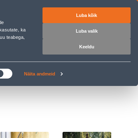
Luba kõik
работе
ET
RU
EN
de
kasutate, ka
Luba valik
muu teabega,
Войти
Избранное
Корзина
Keeldu
РОЧКА
КЛУБ МАСТЕРОВ
БЛОГИ
Näita andmeid