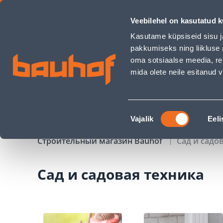
Aed ja aiatehnika - Bauhof has loaded
Veebilehel on kasutatud k
Магазины
Обслуживание бизнес-клиентов
Kasutame küpsiseid sisu j
pakkumiseks ning liikluse 
oma sotsiaalse meedia, re
mida olete neile esitanud
ТОВАРЫ
АКЦИИ
К
Nõusoleku
Vajalik
Eeli
valik
Строительный магазин Bauhof
Сад и садо
Сад и садовая техника