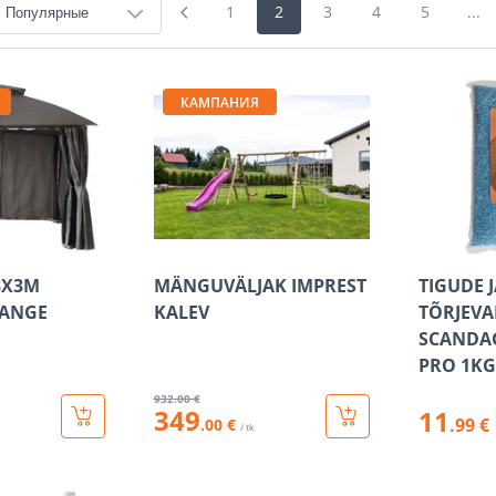
1
2
3
4
5
...
КАМПАНИЯ
3X3M
MÄNGUVÄLJAK IMPREST
TIGUDE 
LANGE
KALEV
TÕRJEV
SCANDA
PRO 1KG
932
.00 €
349
11
.99 €
.00 €
/ tk