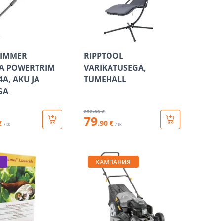
IMMER
RIPPTOOL
A POWERTRIM
VARIKATUSEGA,
4A, AKU JA
TUMEHALL
GA
252
.00 €
79
€
.90 €
/ tk
/ tk
КАМПАНИЯ