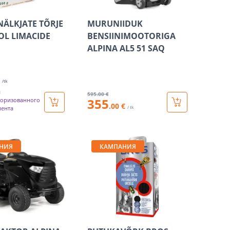
NÄLKJATE TÕRJE
MURUNIIDUK
L LIMACIDE
BENSIINIMOOTORIGA
ALPINA AL5 51 SAQ
/tk
я
595
.00 €
355
торизованного
.00 €
иента
/ tk
НИЯ
КАМПАНИЯ