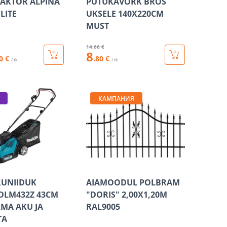
AKTOR ALPINA
PUTUKAVÕRK BROS
ELITE
UKSELE 140X220CM
MUST
14
.66 €
8
0 €
.80 €
/ tk
/ tk
КАМПАНИЯ
UNIIDUK
AIAMOODUL POLBRAM
DLM432Z 43CM
"DORIS" 2,00X1,20M
LMA AKU JA
RAL9005
TA