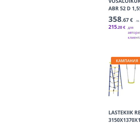
VÕSALÕIKUR
ABR 52 D 1,
358
.67 €
/tk
215
.20 €
для
автори
клиент
КАМПАНИЯ
LASTEKIIK R
3150X1370X