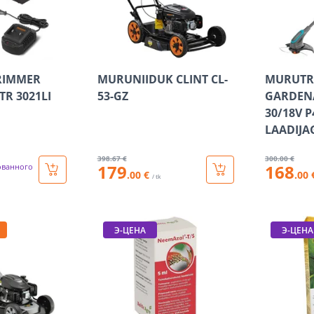
RIMMER
MURUNIIDUK CLINT CL-
MURUTR
R 3021LI
53-GZ
GARDEN
30/18V P
LAADIJA
398
.67 €
300
.00 €
179
168
ованного
.00 €
.00 
/ tk
Э-ЦЕНА
Э-ЦЕНА