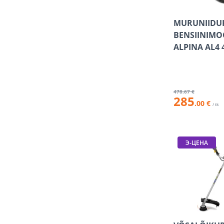
Растения
(7)
MURUNIIDU
Горшки для цветов и
аксессуары
(944)
BENSIINIM
ALPINA AL4 
Садовые украшения
(189)
Компостирование
(24)
Хранение
(144)
478
.67 €
285
Удобрения
(312)
.00 €
/ tk
Хобби и отдых
(77)
Пестициды
(99)
Э-ЦЕНА
Садовая одежда
(164)
Садовые домики
(215)