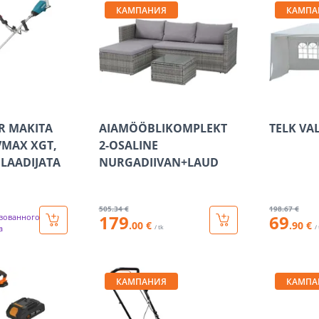
КАМПАНИЯ
КАМПА
R MAKITA
AIAMÖÖBLIKOMPLEKT
TELK VA
VMAX XGT,
2-OSALINE
 LAADIJATA
NURGADIIVAN+LAUD
505
.34 €
198
.67 €
179
69
зованного
.00 €
.90 €
а
/ tk
/
КАМПАНИЯ
КАМПА