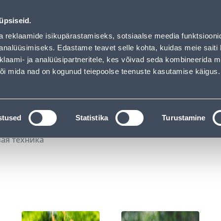
02
07
19
41
Tuhanded tooted -40% (al 10€)
ДНЕЙ
ЧАСЫ
МИН
СЕК
üpsiseid.
Обслуживание частных клиентов
Услуги
Предложения о 
a reklaamide isikupärastamiseks, sotsiaalse meedia funktsiooni
analüüsimiseks. Edastame teavet selle kohta, kuidas meie saiti 
klaami- ja analüüsipartneritele, kes võivad seda kombineerida 
ПОИСК
 või mida nad on kogunud teiepoolse teenuste kasutamise käigus.
АТАЛОГИ
АРЕНДА ИНСТРУМЕНТОВ
РАСС
stused
Statistika
Turustamine
вая техника