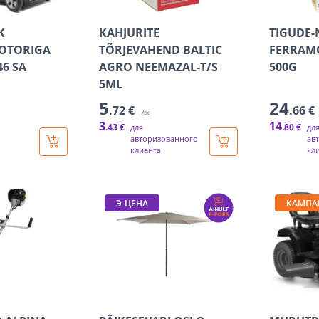
K
KAHJURITE
TIGUDE-
OOTORIGA
TÕRJEVAHEND BALTIC
FERRAMO
46 SA
AGRO NEEMAZAL-T/S
500G
5ML
5
24
.72 €
.66 €
/tk
3
14
.43 €
.80 €
для
дл
авторизованного
ав
клиента
кл
Э-ЦЕНА
КАМПА