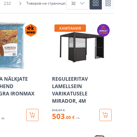
232
Товаров на странице:
КАМПАНИЯ
JA NÄLKJATE
REGULEERITAV
AHEND
LAMELLSEIN
GRA IRONMAX
VARIKATUSELE
MIRADOR, 4M
918
.67 €
503
.00 €
/ tk
/tk