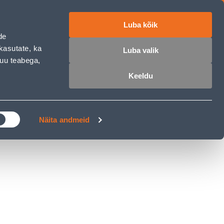
Luba kõik
работе
ET
RU
EN
de
kasutate, ka
Luba valik
muu teabega,
Войти
Избранное
Корзина
Keeldu
РОЧКА
КЛУБ МАСТЕРОВ
БЛОГИ
Näita andmeid