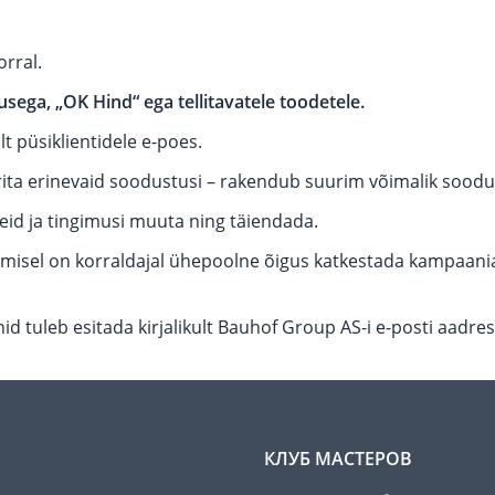
rral.
sega, „OK Hind“ ega tellitavatele toodetele.
t püsiklientidele e-poes.
a erinevaid soodustusi – rakendub suurim võimalik soodu
d ja tingimusi muuta ning täiendada.
emisel on korraldajal ühepoolne õigus katkestada kampaania
tuleb esitada kirjalikult Bauhof Group AS-i e-posti aadres
КЛУБ МАСТЕРОВ