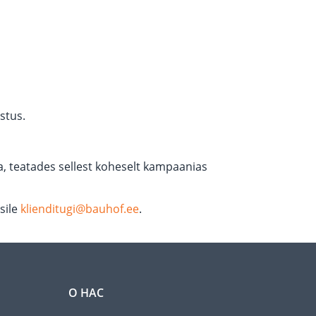
stus.
, teatades sellest koheselt kampaanias
sile
klienditugi@bauhof.ee
.
О НАС