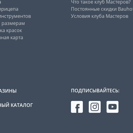
а
Что такое клуб Мастеров?
прицепа
Постоянные скидки Bauho
инструментов
Условия клуба Мастеров
о размерам
ка красок
ная карта
ПОДПИСЫВАЙТЕСЬ:
АЗИНЫ
ЫЙ КАТАЛОГ