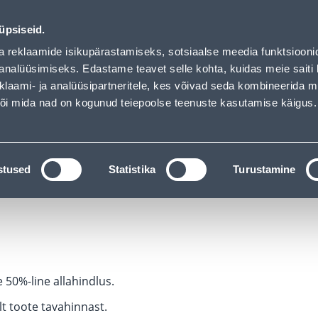
01
21
42
14
Tuhanded tooted -40% (al 10€)
ДНЕЙ
ЧАСЫ
МИН
СЕК
üpsiseid.
Обслуживание частных клиентов
Услуги
Предложения о 
a reklaamide isikupärastamiseks, sotsiaalse meedia funktsiooni
analüüsimiseks. Edastame teavet selle kohta, kuidas meie saiti 
klaami- ja analüüsipartneritele, kes võivad seda kombineerida 
ПОИСК
 või mida nad on kogunud teiepoolse teenuste kasutamise käigus.
АТАЛОГИ
АРЕНДА ИНСТРУМЕНТОВ
РАСС
stused
Statistika
Turustamine
 50%-line allahindlus.
t toote tavahinnast.