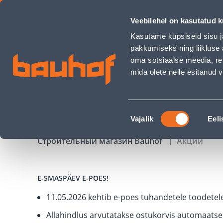
Акционные предложения - Bauhof has loaded
Veebilehel on kasutatud k
Магазины
Обслуживание бизнес-клиентов
Kasutame küpsiseid sisu j
pakkumiseks ning liikluse 
oma sotsiaalse meedia, re
mida olete neile esitanud
ТОВАРЫ
АКЦИИ
К
Nõusoleku
Vajalik
Eeli
valik
Строительный магазин Bauhof
Акции
E-SMASPÄEV E-POES!
11.05.2026 kehtib e-poes tuhandetele toodetele
Allahindlus arvutatakse ostukorvis automaatsel