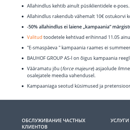
Allahindlus kehtib ainult püsiklientidele e-poes.
Allahindlus rakendub vähemalt 10€ ostukorvi ko
-50% allahindlus ei laiene „kampaania“ märgistu
Valitud
toodetele kehtivad erihinnad 11.05 ainul
"E-smaspäeva " kampaania raames ei summeerit
BAUHOF GROUP AS-l on õigus kampaania reeglei
Vääramatu jõu (
force majeure
) asjaolude ilmn
osalejatele meedia vahendusel.
Kampaaniaga seotud küsimused ja pretensioonid 
ОБСЛУЖИВАНИЕ ЧАСТНЫХ
УСЛУГИ
КЛИЕНТОВ