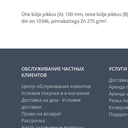
Ühe külje pikkus (A): 100 mm, teise külje pikkus 
din en 10346, pinnakattega Zn 275 g/m².
ОБСЛУЖИВАНИЕ ЧАСТНЫХ
УСЛУГИ
КЛИЕНТОВ
Доставк
Центр обслуживания клиентов
Аренда 
Условия покупки в е-магазине
Аренда 
Доставка на дом - Условия
Резка п
доставки
Колеров
Право на возврат
Подароч
Рассрочка
Часто задаваемые вопросы