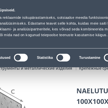
aded
00
11
36
20
Kuni 20% LISAKS koodiga!
ДНЕЙ
ЧАСЫ
МИН
СЕК
üpsiseid.
Обслуживание частных клиентов
Услуги
Предложения о 
a reklaamide isikupärastamiseks, sotsiaalse meedia funktsiooni
analüüsimiseks. Edastame teavet selle kohta, kuidas meie saiti 
klaami- ja analüüsipartneritele, kes võivad seda kombineerida 
ПОИСК
 või mida nad on kogunud teiepoolse teenuste kasutamise käigus.
АТАЛОГИ
АРЕНДА ИНСТРУМЕНТОВ
РАСС
stused
Statistika
Turustamine
струменты и металлические изделия
Крепежные ср
NAELUTU
100X100X