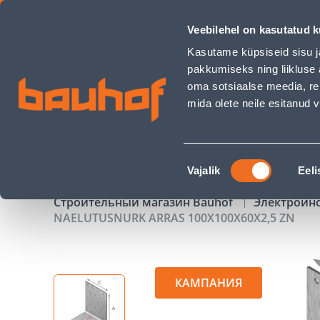
NAELUTUSNURK ARRAS 100X100X60X2,5 ZN - Bauhof has lo
Veebilehel on kasutatud k
Магазины
Обслуживание бизнес-клиентов
Kasutame küpsiseid sisu j
pakkumiseks ning liikluse 
oma sotsiaalse meedia, re
mida olete neile esitanud
ТОВАРЫ
АКЦИИ
К
Nõusoleku
Vajalik
Eeli
valik
Строительный магазин Bauhof
Электроин
NAELUTUSNURK ARRAS 100X100X60X2,5 ZN
КАМПАНИЯ