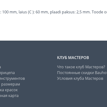
(B): 100 mm, laius (C ): 60 mm, plaadi paksus: 2,5 mm. Tood
КЛУБ МАСТЕРОВ
а
Что такое клуб Мастеров?
прицепа
Постоянные скидки Bauho
инструментов
Условия клуба Мастеров
о размерам
ка красок
ная карта