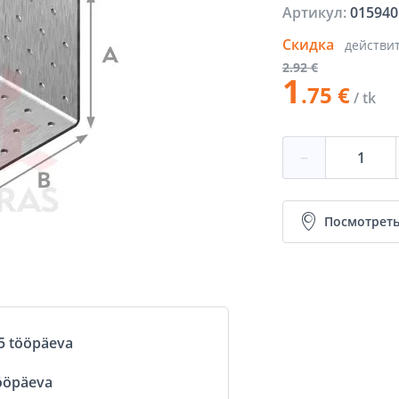
Артикул:
015940
Скидка
действи
2
.92 €
1
.75 €
/ tk
−
Посмотреть
5 tööpäeva
ööpäeva