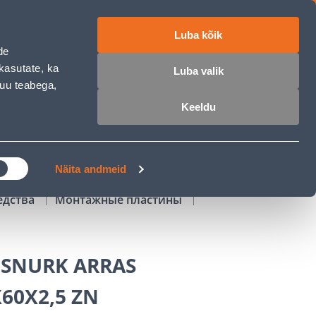
Luba kõik
работе
ET
RU
EN
de
kasutate, ka
Luba valik
muu teabega,
Войти
Избранное
Корзина
Keeldu
РОЧКА
КЛУБ МАСТЕРОВ
БЛОГИ
Näita andmeid
едства
Монтажные пластины
SNURK ARRAS
60X2,5 ZN