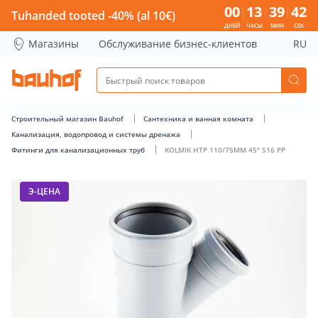
KOLMIK HTP 110/75MM 45° S16 PP - Bauhof has loaded
00
13
39
42
Tuhanded tooted -40% (al 10€)
ДНЕЙ
ЧАСЫ
МИН
СЕК
Магазины
Обслуживание бизнес-клиентов
RU
Строительный магазин Bauhof
Сантехника и ванная комната
Канализация, водопровод и системы дренажа
Фитинги для канализационных труб
KOLMIK HTP 110/75MM 45° S16 PP
Э-ЦЕНА