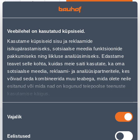
−
+
ДОБАВИТЬ В КОРЗИНУ
Veebilehel on kasutatud küpsiseid.
Посмотреть наличие
Kasutame küpsiseid sisu ja reklaamide
isikupärastamiseks, sotsiaalse meedia funktsioonide
pakkumiseks ning liikluse analüüsimiseks. Edastame
Предполагаемая доставка 3,69 € от 2-5 tööpäeva
teavet selle kohta, kuidas meie saiti kasutate, ka oma
sotsiaalse meedia, reklaami- ja analüüsipartneritele, kes
Посылочный автомат от 2,29 € с 2-5 tööpäeva
võivad seda kombineerida muu teabega, mida olete neile
Забрать в магазине, с 10.08.2026
esitanud või mida nad on kogunud teiepoolse teenuste
kasutamise käigus.
Nõusoleku
Похожие продукты
Vajalik
valik
KOLMIK HTP 110/75 90°
VEEMÕÕT
MUHVIDEGA LAUGE
130MM 4
Eelistused