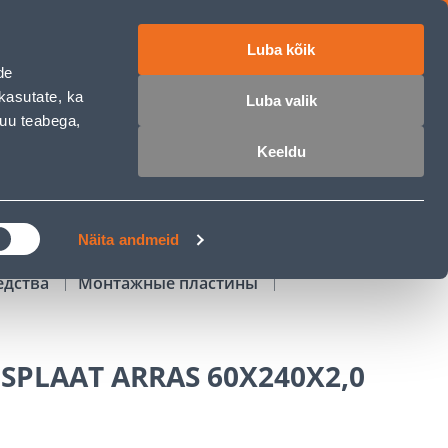
Luba kõik
работе
ET
RU
EN
de
kasutate, ka
Luba valik
muu teabega,
Войти
Избранное
Корзина
Keeldu
РОЧКА
КЛУБ МАСТЕРОВ
БЛОГИ
Näita andmeid
едства
Монтажные пластины
SPLAAT ARRAS 60X240X2,0