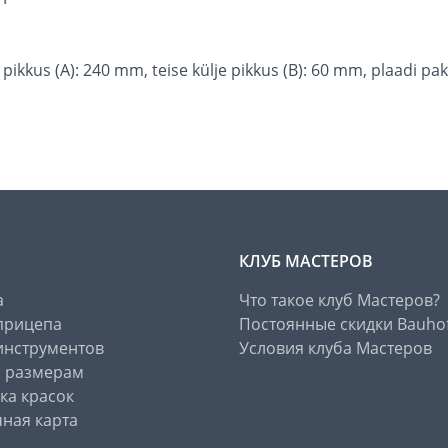
e pikkus (A): 240 mm, teise külje pikkus (B): 60 mm, plaadi 
КЛУБ МАСТЕРОВ
а
Что такое клуб Мастеров?
прицепа
Постоянные скидки Bauho
инструментов
Условия клуба Мастеров
о размерам
ка красок
ная карта