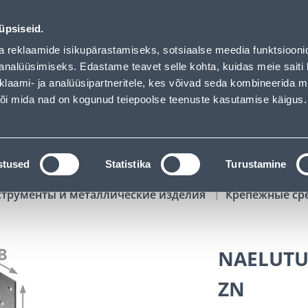
00
15
26
44
Tuhanded tooted -40% (al 10€)
ДНЕЙ
ЧАСЫ
МИН
СЕК
üpsiseid.
Обслуживание частных клиентов
Услуги
Предложения о 
a reklaamide isikupärastamiseks, sotsiaalse meedia funktsiooni
analüüsimiseks. Edastame teavet selle kohta, kuidas meie saiti 
klaami- ja analüüsipartneritele, kes võivad seda kombineerida 
ПОИСК
 või mida nad on kogunud teiepoolse teenuste kasutamise käigus.
АТАЛОГИ
АРЕНДА ИНСТРУМЕНТОВ
РАСС
stused
Statistika
Turustamine
струменты и металлические изделия
Крепежные ср
NAELUTU
ZN