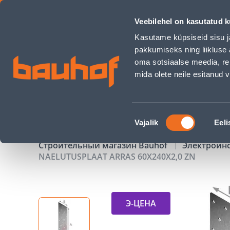
NAELUTUSPLAAT ARRAS 60X240X2,0 ZN - Bauhof has loaded
Veebilehel on kasutatud k
Магазины
Обслуживание бизнес-клиентов
Kasutame küpsiseid sisu j
pakkumiseks ning liikluse 
oma sotsiaalse meedia, re
mida olete neile esitanud
ТОВАРЫ
АКЦИИ
К
Nõusoleku
Vajalik
Eeli
valik
Строительный магазин Bauhof
Электроин
NAELUTUSPLAAT ARRAS 60X240X2,0 ZN
Э-ЦЕНА