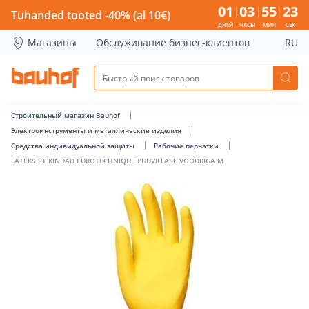
LATEKSIST KINDAD EUROTECHNIQUE PUUVILLASE VOODRIGA 
01
03
55
23
Tuhanded tooted -40% (al 10€)
ДНЕЙ
ЧАСЫ
МИН
СЕК
Магазины
Обслуживание бизнес-клиентов
RU
Строительный магазин Bauhof
Электроинструменты и металлические изделия
Средства индивидуальной защиты
Рабочие перчатки
LATEKSIST KINDAD EUROTECHNIQUE PUUVILLASE VOODRIGA M