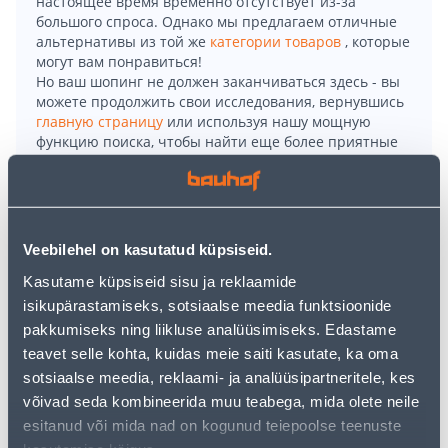
настоящее время временно отсутствует из-за
большого спроса. Однако мы предлагаем отличные
альтернативы из той же
категории товаров
, которые
могут вам понравиться!
Но ваш шопинг не должен заканчиваться здесь - вы
можете продолжить свои исследования, вернувшись
главную страницу
или используя нашу мощную
функцию поиска, чтобы найти еще более приятные
варианты. Удачных покупок!
• Elastsed ja hea painduvusega kindad on parema
haarde tagamiseks peopesa ja sõrmede otstest
Veebilehel on kasutatud küpsiseid.
karestatud.
Kasutame küpsiseid sisu ja reklaamide
• Sobivad kasutamiseks erinevatel üldtöödel,
isikupärastamiseks, sotsiaalse meedia funktsioonide
ehitustöödel, koristustöödel, tööstuses,
pakkumiseks ning liikluse analüüsimiseks. Edastame
põllumajanduses ja kodumajapidamises.
teavet selle kohta, kuidas meie saiti kasutate, ka oma
• Vastupidavad teatud kemikaalide kokkupuutel ja
sotsiaalse meedia, reklaami- ja analüüsipartneritele, kes
kaitsevad mikroorganismide eest.
võivad seda kombineerida muu teabega, mida olete neile
• 14-päevane tagastusõigus.
esitanud või mida nad on kogunud teiepoolse teenuste