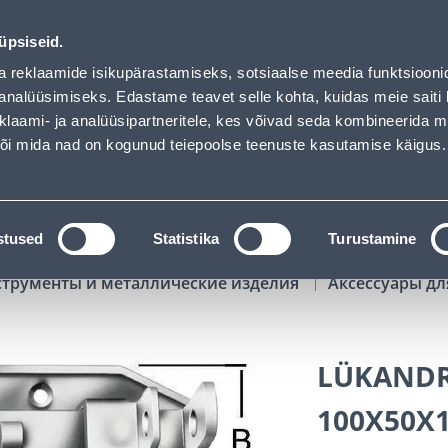
loaded
02
03
14
40
Tuhanded tooted -40% (al 10€)
ДНЕЙ
ЧАСЫ
МИН
СЕК
üpsiseid.
Обслуживание частных клиентов
Услуги
Предложения о 
a reklaamide isikupärastamiseks, sotsiaalse meedia funktsiooni
analüüsimiseks. Edastame teavet selle kohta, kuidas meie saiti 
klaami- ja analüüsipartneritele, kes võivad seda kombineerida 
ПОИСК
 või mida nad on kogunud teiepoolse teenuste kasutamise käigus.
АТАЛОГИ
АРЕНДА ИНСТРУМЕНТОВ
РАСС
stused
Statistika
Turustamine
струменты и металлические изделия
Аксессуары дл
LÜKANDR
100X50X1