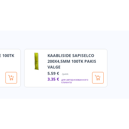
E 100TK
KAABLISIDE SAPISELCO
200X4,5MM 100TK PAKIS
VALGE
5
.59 €
/pakk
3
.35 €
для авторизованного
клиента