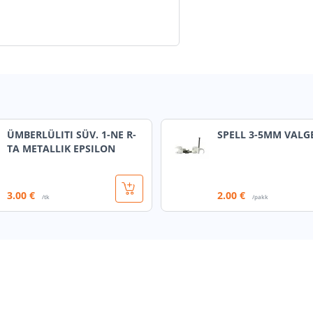
ÜMBERLÜLITI SÜV. 1-NE R-
SPELL 3-5MM VALG
TA METALLIK EPSILON
3
.00 €
2
.00 €
/tk
/pakk