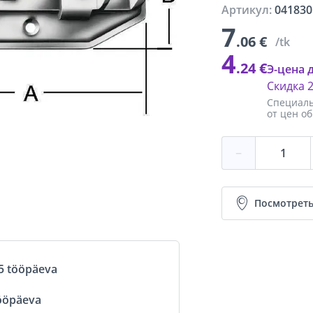
Артикул:
041830
7
.06 €
/tk
4
.24 €
Э-цена 
Скидка
Специаль
от цен о
−
Посмотреть
5 tööpäeva
ööpäeva