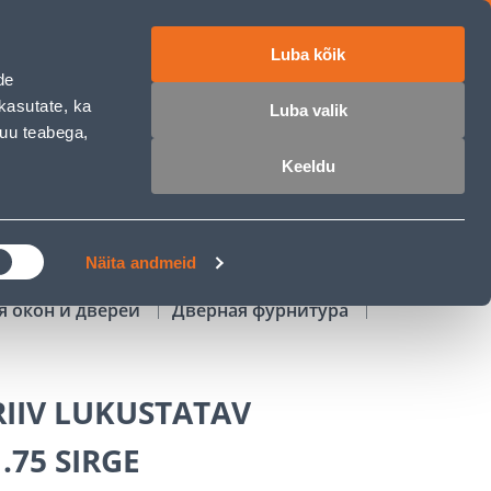
Luba kõik
работе
ET
RU
EN
de
kasutate, ka
Luba valik
muu teabega,
Войти
Избранное
Корзина
Keeldu
РОЧКА
КЛУБ МАСТЕРОВ
БЛОГИ
Näita andmeid
я окон и дверей
Дверная фурнитура
IIV LUKUSTATAV
.75 SIRGE