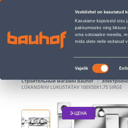
LÜKANDRIIV LUKUSTATAV 100X50X1.75 SIRGE - Bauhof has 
Veebilehel on kasutatud k
Магазины
Обслуживание бизнес-клиентов
Kasutame küpsiseid sisu j
pakkumiseks ning liikluse 
oma sotsiaalse meedia, re
mida olete neile esitanud
ТОВАРЫ
АКЦИИ
К
Nõusoleku
Vajalik
Eeli
valik
Строительный магазин Bauhof
Электроин
LÜKANDRIIV LUKUSTATAV 100X50X1.75 SIRGE
Э-ЦЕНА