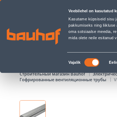
VENTILATSIOONITORU PAINDUV 125MM 3M - Bauhof has lo
Veebilehel on kasutatud k
Магазины
Обслуживание бизнес-клиентов
Kasutame küpsiseid sisu j
pakkumiseks ning liikluse 
oma sotsiaalse meedia, re
mida olete neile esitanud
ТОВАРЫ
АКЦИИ
К
Nõusoleku
Vajalik
Eeli
valik
Строительный магазин Bauhof
Электриче
Гофрированные вентиляционные трубы
V