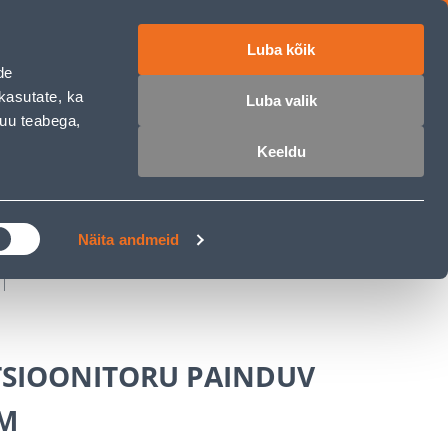
Luba kõik
работе
ET
RU
EN
de
kasutate, ka
Luba valik
muu teabega,
Войти
Избранное
Корзина
Keeldu
РОЧКА
КЛУБ МАСТЕРОВ
БЛОГИ
Näita andmeid
TSIOONITORU PAINDUV
M