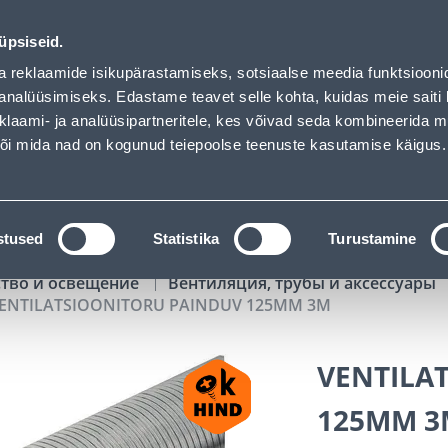
aded
02
11
22
55
Tuhanded tooted -40% (al 10€)
ДНЕЙ
ЧАСЫ
МИН
СЕК
üpsiseid.
Обслуживание частных клиентов
Услуги
Предложения о 
a reklaamide isikupärastamiseks, sotsiaalse meedia funktsiooni
analüüsimiseks. Edastame teavet selle kohta, kuidas meie saiti 
klaami- ja analüüsipartneritele, kes võivad seda kombineerida 
ПОИСК
 või mida nad on kogunud teiepoolse teenuste kasutamise käigus.
АТАЛОГИ
АРЕНДА ИНСТРУМЕНТОВ
РАСС
stused
Statistika
Turustamine
ство и освещение
Вентиляция, трубы и аксессуары
ENTILATSIOONITORU PAINDUV 125MM 3M
VENTILA
125MM 3