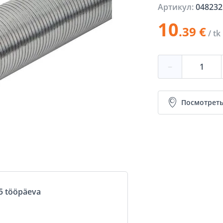
Артикул:
048232
10
.39 €
/ tk
−
Посмотреть
5 tööpäeva