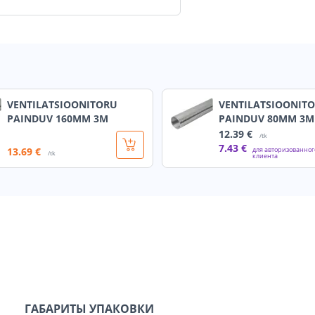
VENTILATSIOONITORU
VENTILATSIOONIT
PAINDUV 160MM 3M
PAINDUV 80MM 3M
12
.39 €
/tk
7
.43 €
13
.69 €
для авторизованног
/tk
клиента
ГАБАРИТЫ УПАКОВКИ