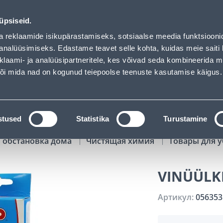
01
06
02
31
Tuhanded tooted -40% (al 10€)
ДНЕЙ
ЧАСЫ
МИН
СЕК
üpsiseid.
Обслуживание частных клиентов
Услуги
Предложения о 
a reklaamide isikupärastamiseks, sotsiaalse meedia funktsiooni
analüüsimiseks. Edastame teavet selle kohta, kuidas meie saiti 
klaami- ja analüüsipartneritele, kes võivad seda kombineerida 
ПОИСК
 või mida nad on kogunud teiepoolse teenuste kasutamise käigus.
АТАЛОГИ
АРЕНДА ИНСТРУМЕНТОВ
РАСС
stused
Statistika
Turustamine
 обстановка дома
Чистящая химия
Товары для 
VINÜÜLK
Артикул:
056353