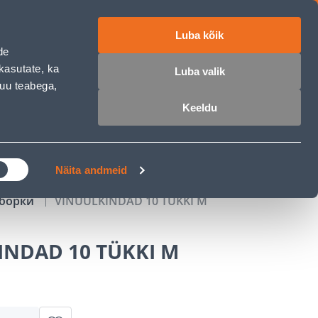
Luba kõik
работе
ET
RU
EN
de
kasutate, ka
Luba valik
muu teabega,
Войти
Избранное
Корзина
Keeldu
РОЧКА
КЛУБ МАСТЕРОВ
БЛОГИ
Näita andmeid
уборки
VINÜÜLKINDAD 10 TÜKKI M
INDAD 10 TÜKKI M