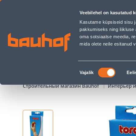
VINÜÜLKINDAD 10 TÜKKI M - Bauhof has loaded
Veebilehel on kasutatud k
Магазины
Обслуживание бизнес-клиентов
Kasutame küpsiseid sisu j
pakkumiseks ning liikluse 
oma sotsiaalse meedia, re
mida olete neile esitanud
ТОВАРЫ
АКЦИИ
К
Nõusoleku
Vajalik
Eeli
valik
Строительный магазин Bauhof
Интерьер и