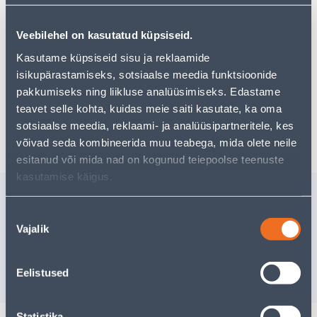
Посмотреть наличие
Veebilehel on kasutatud küpsiseid.
Kasutame küpsiseid sisu ja reklaamide
Предполагаемая доставка 3,69 € от 2-5 tööpäeva
isikupärastamiseks, sotsiaalse meedia funktsioonide
pakkumiseks ning liikluse analüüsimiseks. Edastame
Посылочный автомат от 2,29 € с 2-5 tööpäeva
teavet selle kohta, kuidas meie saiti kasutate, ka oma
Забрать в магазине, с 11.08.2026
sotsiaalse meedia, reklaami- ja analüüsipartneritele, kes
võivad seda kombineerida muu teabega, mida olete neile
esitanud või mida nad on kogunud teiepoolse teenuste
kasutamise käigus.
Похожие продукты
Nõusoleku
LIHTLÜLITI RAAMITA SL-
VEKSELLÜ
Vajalik
250 BEEŽ
valik
Скидка
действитель
31.8.2026
5
.59 €
Eelistused
2
.19 €
3
.35 €
/tk
/ tk
Statistika