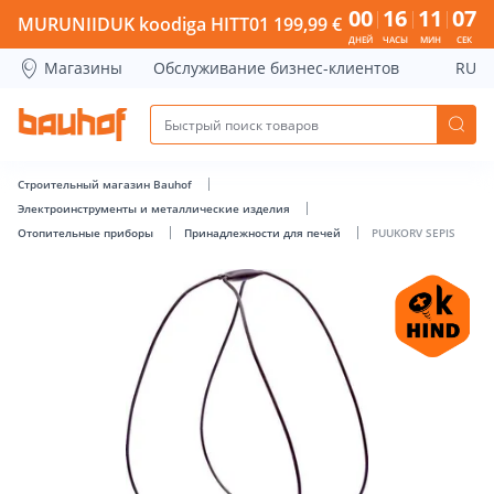
PUUKORV SEPIS - Bauhof has loaded
00
16
11
06
MURUNIIDUK koodiga HITT01 199,99 €
ДНЕЙ
ЧАСЫ
МИН
СЕК
Магазины
Обслуживание бизнес-клиентов
RU
Строительный магазин Bauhof
Электроинструменты и металлические изделия
Отопительные приборы
Принадлежности для печей
PUUKORV SEPIS