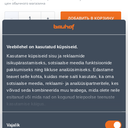
цен обычного магазина
−
+
ДОБАВИТЬ В КОРЗИНУ
Veebilehel on kasutatud küpsiseid.
Посмотреть наличие
Kasutame küpsiseid sisu ja reklaamide
isikupärastamiseks, sotsiaalse meedia funktsioonide
pakkumiseks ning liikluse analüüsimiseks. Edastame
Предполагаемая доставка 3,69 € от 2-5 tööpäeva
teavet selle kohta, kuidas meie saiti kasutate, ka oma
Посылочный автомат от 2,29 € с 2-5 tööpäeva
sotsiaalse meedia, reklaami- ja analüüsipartneritele, kes
võivad seda kombineerida muu teabega, mida olete neile
Забрать в магазине, с 10.08.2026
esitanud või mida nad on kogunud teiepoolse teenuste
kasutamise käigus.
Nõusoleku
Похожие продукты
Vajalik
valik