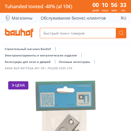
AKNA KILP KATTEGA 401 CR + POLDID 5X35 2TK - Bauhof ha
00
10
56
33
Tuhanded tooted -40% (al 10€)
ДНЕЙ
ЧАСЫ
МИН
СЕК
Магазины
Обслуживание бизнес-клиентов
RU
Строительный магазин Bauhof
Электроинструменты и металлические изделия
Аксессуары для окон и дверей
Оконные аксессуары
AKNA KILP KATTEGA 401 CR + POLDID 5X35 2TK
Э-ЦЕНА