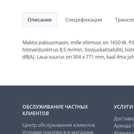
Описание
Спецификация
Трансп
Makita paksusmasin, mille võimsus on 1650 W. P
höövelduskiirus 8,5 m/min. Soojuskaitselüliti, toi
dB(A). Laua suurus on 304 x 771 mm, kaal ilma ju
ОБСЛУЖИВАНИЕ ЧАСТНЫХ
УСЛУГИ
КЛИЕНТОВ
Доставк
Центр обслуживания клиентов
Аренда 
Условия покупки в е-магазине
Аренда 