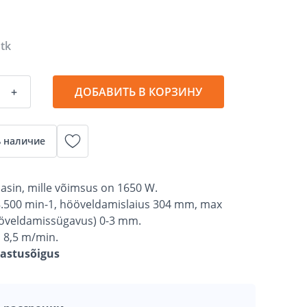
 tk
+
ДОБАВИТЬ В КОРЗИНУ
 наличие
asin, mille võimsus on 1650 W.
8.500 min-1, hööveldamislaius 304 mm, max
ööveldamissügavus) 0-3 mm.
s 8,5 m/min.
gastusõigus