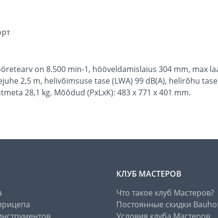
орт
ööretearv on 8.500 min-1, hööveldamislaius 304 mm, max l
tejuhe 2,5 m, helivõimsuse tase (LWA) 99 dB(A), helirõhu tas
htmeta 28,1 kg. Mõõdud (PxLxK): 483 x 771 x 401 mm.
КЛУБ МАСТЕРОВ
а
Что такое клуб Мастеров?
прицепа
Постоянные скидки Bauho
инструментов
Условия клуба Мастеров