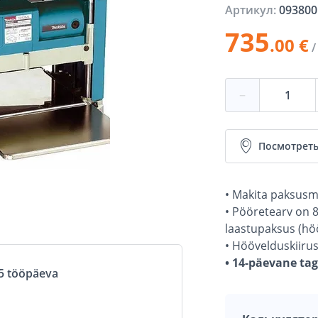
Артикул:
093800
735
.00 €
/
−
Посмотреть
• Makita paksusm
• Pööretearv on 
laastupaksus (h
• Höövelduskiiru
• 14-päevane ta
5 tööpäeva