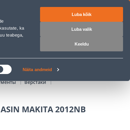
Luba kõik
работе
ET
RU
EN
de
kasutate, ka
Luba valik
muu teabega,
Войти
Избранное
Корзина
Keeldu
РОЧКА
КЛУБ МАСТЕРОВ
БЛОГИ
Näita andmeid
ументы
Верстаки
ASIN MAKITA 2012NB