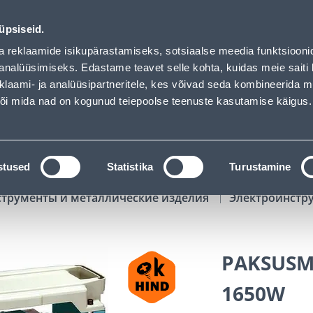
00
20
22
26
Kuni 20% LISAKS koodiga!
ДНЕЙ
ЧАСЫ
МИН
СЕК
üpsiseid.
Обслуживание частных клиентов
Услуги
Предложения о 
a reklaamide isikupärastamiseks, sotsiaalse meedia funktsiooni
analüüsimiseks. Edastame teavet selle kohta, kuidas meie saiti 
klaami- ja analüüsipartneritele, kes võivad seda kombineerida 
ПОИСК
 või mida nad on kogunud teiepoolse teenuste kasutamise käigus.
АТАЛОГИ
АРЕНДА ИНСТРУМЕНТОВ
РАСС
stused
Statistika
Turustamine
струменты и металлические изделия
Электроинстр
PAKSUSM
1650W