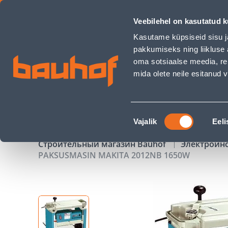
PAKSUSMASIN MAKITA 2012NB 1650W - Bauhof has loaded
Veebilehel on kasutatud k
Магазины
Обслуживание бизнес-клиентов
Kasutame küpsiseid sisu j
pakkumiseks ning liikluse 
oma sotsiaalse meedia, re
mida olete neile esitanud
ТОВАРЫ
АКЦИИ
К
Nõusoleku
Vajalik
Eeli
valik
Строительный магазин Bauhof
Электроин
PAKSUSMASIN MAKITA 2012NB 1650W