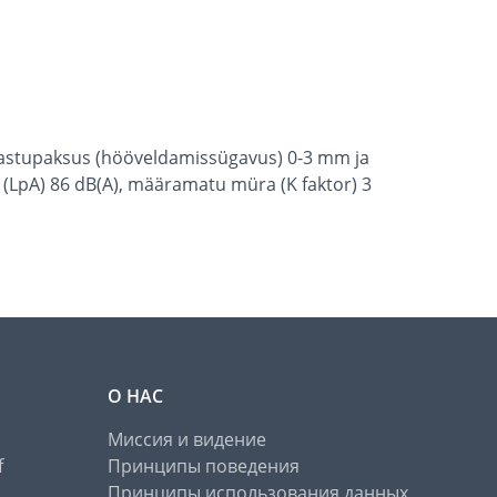
aastupaksus (hööveldamissügavus) 0-3 mm ja
e (LpA) 86 dB(A), määramatu müra (K faktor) 3
О НАС
Миссия и видение
f
Принципы поведения
Принципы использования данных