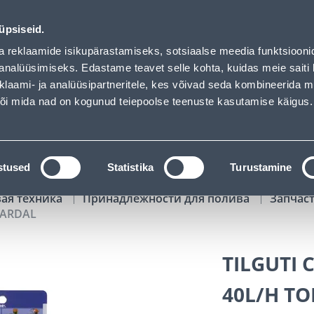
hof has loaded
01
20
13
27
Tuhanded tooted -40% (al 10€)
ДНЕЙ
ЧАСЫ
МИН
СЕК
üpsiseid.
Обслуживание частных клиентов
Услуги
Предложения о 
a reklaamide isikupärastamiseks, sotsiaalse meedia funktsiooni
analüüsimiseks. Edastame teavet selle kohta, kuidas meie saiti 
klaami- ja analüüsipartneritele, kes võivad seda kombineerida 
ПОИСК
 või mida nad on kogunud teiepoolse teenuste kasutamise käigus.
АТАЛОГИ
АРЕНДА ИНСТРУМЕНТОВ
РАСС
stused
Statistika
Turustamine
вая техника
Принадлежности для полива
Запчаст
VARDAL
TILGUTI 
40L/H T