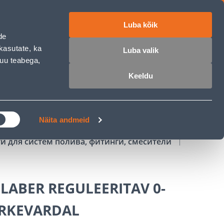
Luba kõik
работе
ET
RU
EN
de
kasutate, ka
Luba valik
muu teabega,
Войти
Избранное
Корзина
Keeldu
РОЧКА
КЛУБ МАСТЕРОВ
БЛОГИ
Näita andmeid
и для систем полива, фитинги, смесители
CLABER REGULEERITAV 0-
ORKEVARDAL