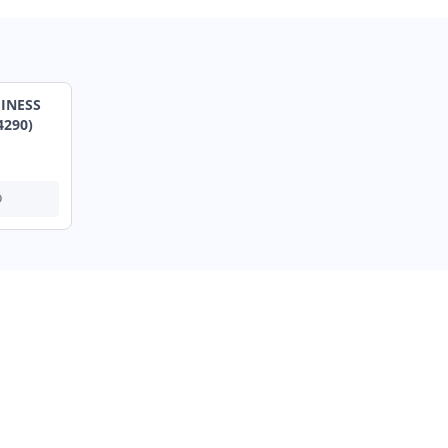
INESS
4290)
О