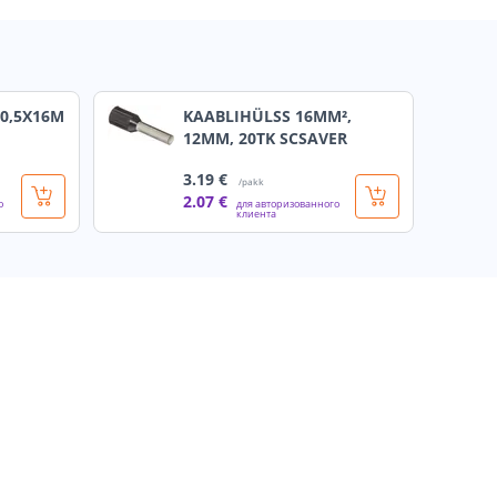
0,5X16M
KAABLIHÜLSS 16MM²,
12MM, 20TK SCSAVER
3
.19 €
/pakk
2
.07 €
о
для авторизованного
клиента