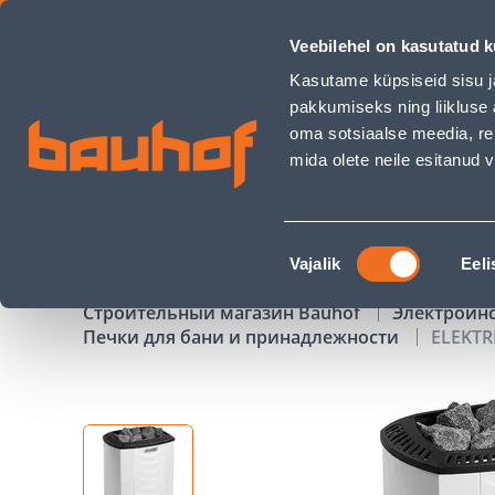
ELEKTRIKERIS SOUND 8KW ROCK 7-12M3 - Bauhof has load
Veebilehel on kasutatud k
Магазины
Обслуживание бизнес-клиентов
Kasutame küpsiseid sisu j
pakkumiseks ning liikluse 
oma sotsiaalse meedia, re
mida olete neile esitanud
ТОВАРЫ
АКЦИИ
К
Nõusoleku
Vajalik
Eeli
valik
Строительный магазин Bauhof
Электроин
Печки для бани и принадлежности
ELEKTR