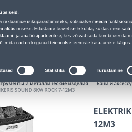
ed
00
20
24
38
Kuni 20% LISAKS koodiga!
ДНЕЙ
ЧАСЫ
МИН
СЕК
üpsiseid.
Обслуживание частных клиентов
Услуги
Предложения о 
a reklaamide isikupärastamiseks, sotsiaalse meedia funktsiooni
analüüsimiseks. Edastame teavet selle kohta, kuidas meie saiti 
klaami- ja analüüsipartneritele, kes võivad seda kombineerida 
ПОИСК
 või mida nad on kogunud teiepoolse teenuste kasutamise käigus.
АТАЛОГИ
АРЕНДА ИНСТРУМЕНТОВ
РАСС
stused
Statistika
Turustamine
струменты и металлические изделия
Бани и аксесс
IKERIS SOUND 8KW ROCK 7-12M3
ELEKTRIK
12M3