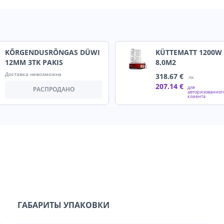
KÕRGENDUSRÕNGAS DÜWI
KÜTTEMATT 1200W 
12MM 3TK PAKIS
8,0M2
Доставка невозможна
318
.67 €
/tk
207
.14 €
для
РАСПРОДАНО
авторизованног
клиента
ГАБАРИТЫ УПАКОВКИ