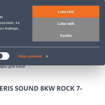
Luba kõik
работе
ET
RU
EN
de
kasutate, ka
Luba valik
muu teabega,
Войти
Избранное
Корзина
Keeldu
РОЧКА
КЛУБ МАСТЕРОВ
БЛОГИ
Näita andmeid
уары для бани
ERIS SOUND 8KW ROCK 7-