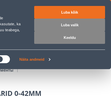
Luba kõik
работе
ET
RU
EN
de
kasutate, ka
Luba valik
muu teabega,
Войти
Избранное
Корзина
Keeldu
РОЧКА
КЛУБ МАСТЕРОВ
БЛОГИ
Näita andmeid
ументы
RID 0-42MM