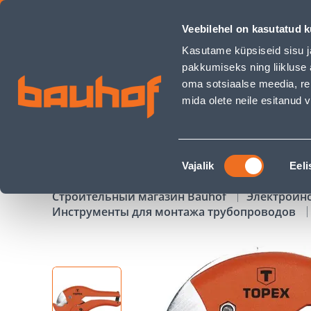
TORUKÄÄRID 0-42MM - Bauhof has loaded
Veebilehel on kasutatud k
Магазины
Обслуживание бизнес-клиентов
Kasutame küpsiseid sisu j
pakkumiseks ning liikluse 
oma sotsiaalse meedia, re
mida olete neile esitanud
ТОВАРЫ
АКЦИИ
К
Nõusoleku
Vajalik
Eeli
valik
Строительный магазин Bauhof
Электроин
Инструменты для монтажа трубопроводов