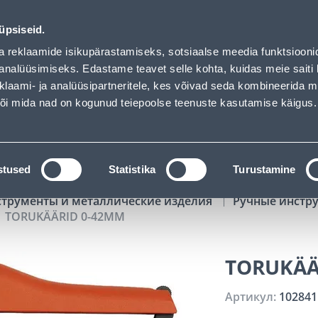
00
06
51
31
Kuni 20% LISAKS koodiga!
ДНЕЙ
ЧАСЫ
МИН
СЕК
üpsiseid.
Обслуживание частных клиентов
Услуги
Предложения о 
a reklaamide isikupärastamiseks, sotsiaalse meedia funktsiooni
analüüsimiseks. Edastame teavet selle kohta, kuidas meie saiti 
klaami- ja analüüsipartneritele, kes võivad seda kombineerida 
ПОИСК
 või mida nad on kogunud teiepoolse teenuste kasutamise käigus.
АТАЛОГИ
АРЕНДА ИНСТРУМЕНТОВ
РАСС
stused
Statistika
Turustamine
струменты и металлические изделия
Ручные инстр
TORUKÄÄRID 0-42MM
TORUKÄÄ
Артикул:
102841