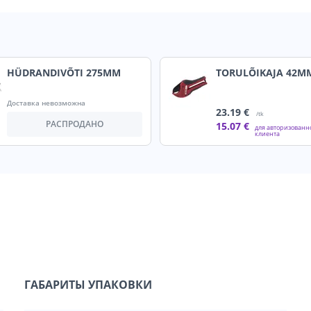
HÜDRANDIVÕTI 275MM
TORULÕIKAJA 42M
Доставка невозможна
23
.19 €
/tk
РАСПРОДАНО
15
.07 €
для авторизованн
клиента
ГАБАРИТЫ УПАКОВКИ