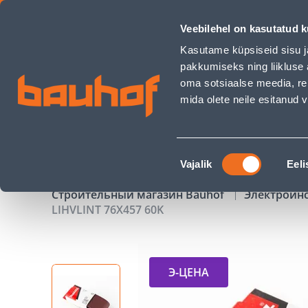
LIHVLINT 76X457 60K - Bauhof has loaded
Veebilehel on kasutatud k
Магазины
Обслуживание бизнес-клиентов
Kasutame küpsiseid sisu j
pakkumiseks ning liikluse 
oma sotsiaalse meedia, re
mida olete neile esitanud
ТОВАРЫ
АКЦИИ
К
Nõusoleku
Vajalik
Eeli
valik
Строительный магазин Bauhof
Электроин
LIHVLINT 76X457 60K
Э-ЦЕНА