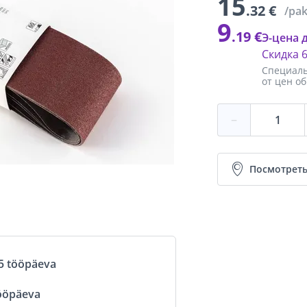
15
.32 €
/pa
9
.19 €
Э-цена 
Скидка
Специаль
от цен о
−
Посмотреть
5 tööpäeva
ööpäeva