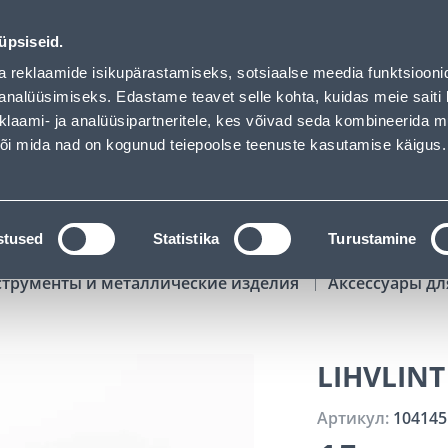
01
17
39
00
Tuhanded tooted -40% (al 10€)
ДНЕЙ
ЧАСЫ
МИН
СЕК
üpsiseid.
Обслуживание частных клиентов
Услуги
Предложения о 
a reklaamide isikupärastamiseks, sotsiaalse meedia funktsiooni
analüüsimiseks. Edastame teavet selle kohta, kuidas meie saiti 
klaami- ja analüüsipartneritele, kes võivad seda kombineerida 
ПОИСК
 või mida nad on kogunud teiepoolse teenuste kasutamise käigus.
АТАЛОГИ
АРЕНДА ИНСТРУМЕНТОВ
РАСС
stused
Statistika
Turustamine
струменты и металлические изделия
Аксессуары д
LIHVLINT
Артикул:
104145