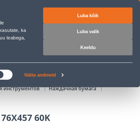
Luba kõik
работе
ET
RU
EN
de
kasutate, ka
Luba valik
muu teabega,
Войти
Избранное
Корзина
Keeldu
РОЧКА
КЛУБ МАСТЕРОВ
БЛОГИ
Näita andmeid
ля инструментов
Наждачная бумага
 76X457 60K