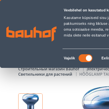
HÕÕGLAMP TAIMEDELE R80 60W E27 - Bauhof has loaded
Veebilehel on kasutatud k
Магазины
Обслуживание бизнес-клиентов
Kasutame küpsiseid sisu j
pakkumiseks ning liikluse 
oma sotsiaalse meedia, re
mida olete neile esitanud
ТОВАРЫ
АКЦИИ
К
Nõusoleku
Vajalik
Eeli
valik
Строительный магазин Bauhof
Электриче
Светильники для растений
HÕÕGLAMP TAI