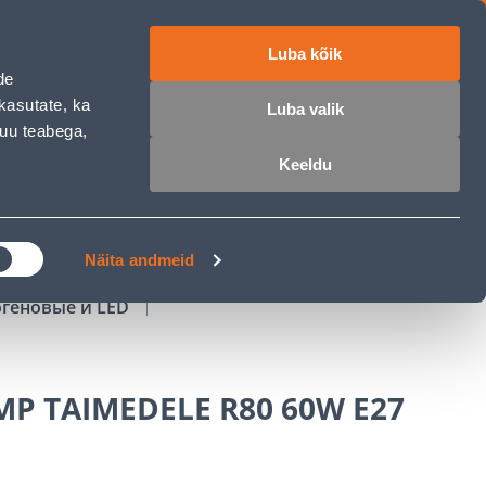
Luba kõik
работе
ET
RU
EN
de
kasutate, ka
Luba valik
muu teabega,
Войти
Избранное
Корзина
Keeldu
РОЧКА
КЛУБ МАСТЕРОВ
БЛОГИ
Näita andmeid
огеновые и LED
P TAIMEDELE R80 60W E27