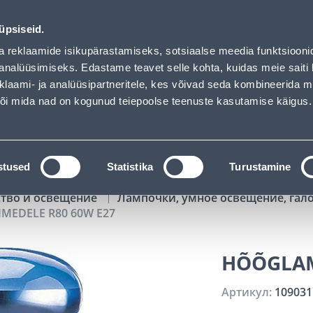
00
18
59
46
Kuni 20% LISAKS koodiga!
ДНЕЙ
ЧАСЫ
МИН
СЕК
üpsiseid.
Обслуживание частных клиентов
Услуги
Предложения о 
a reklaamide isikupärastamiseks, sotsiaalse meedia funktsiooni
analüüsimiseks. Edastame teavet selle kohta, kuidas meie saiti 
klaami- ja analüüsipartneritele, kes võivad seda kombineerida 
ПОИСК
 või mida nad on kogunud teiepoolse teenuste kasutamise käigus.
АТАЛОГИ
АРЕНДА ИНСТРУМЕНТОВ
РАСС
stused
Statistika
Turustamine
ство и освещение
Лампочки, умное освещение, гал
MEDELE R80 60W E27
HÕÕGLAM
Артикул:
109031