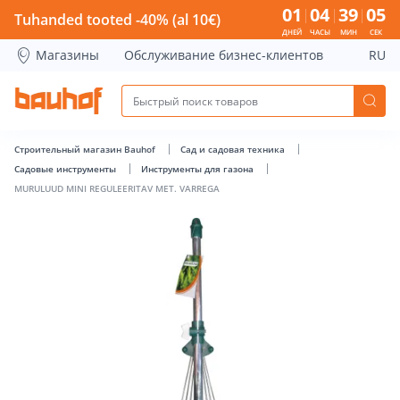
MURULUUD MINI REGULEERITAV MET. VARREGA - Bauhof ha
01
04
39
04
Tuhanded tooted -40% (al 10€)
ДНЕЙ
ЧАСЫ
МИН
СЕК
Магазины
Обслуживание бизнес-клиентов
RU
Строительный магазин Bauhof
Сад и садовая техника
Садовые инструменты
Инструменты для газона
MURULUUD MINI REGULEERITAV MET. VARREGA