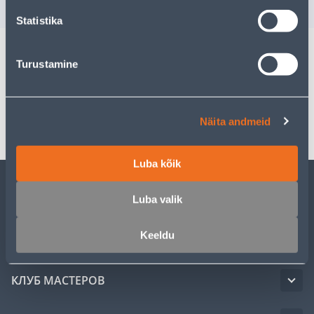
3
.59 €
/ tk
клиента
Statistika
Turustamine
Спецификация
Транспорт
Näita andmeid
Luba kõik
Luba valik
ОБСЛУЖИВАНИЕ ЧАСТНЫХ КЛИЕНТОВ
Keeldu
УСЛУГИ
КЛУБ МАСТЕРОВ