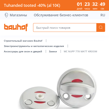
WC NUPP 778 MATT KROOM - Bauhof has loaded
01
23
32
49
Tuhanded tooted -40% (al 10€)
ДНЕЙ
ЧАСЫ
МИН
СЕК
Магазины
Обслуживание бизнес-клиентов
RU
Строительный магазин Bauhof
Электроинструменты и металлические изделия
Аксессуары для окон и дверей
Замки
WC NUPP 778 MATT KROOM