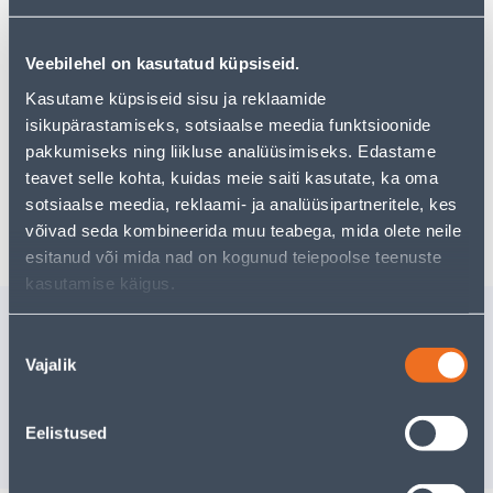
могут вам понравиться!
Но ваш шопинг не должен заканчиваться здесь - вы
можете продолжить свои исследования, вернувшись
Veebilehel on kasutatud küpsiseid.
главную страницу
или используя нашу мощную
функцию поиска, чтобы найти еще более приятные
Kasutame küpsiseid sisu ja reklaamide
варианты. Удачных покупок!
isikupärastamiseks, sotsiaalse meedia funktsioonide
pakkumiseks ning liikluse analüüsimiseks. Edastame
teavet selle kohta, kuidas meie saiti kasutate, ka oma
sotsiaalse meedia, reklaami- ja analüüsipartneritele, kes
Доставка невозможна
võivad seda kombineerida muu teabega, mida olete neile
esitanud või mida nad on kogunud teiepoolse teenuste
kasutamise käigus.
Похожие продукты
Nõusoleku
WC NUPP 768 VALGE
KÄEPIDE
Vajalik
valik
Доставка невозможна
Доставка не
Eelistused
РАСПРОДАНО
РА