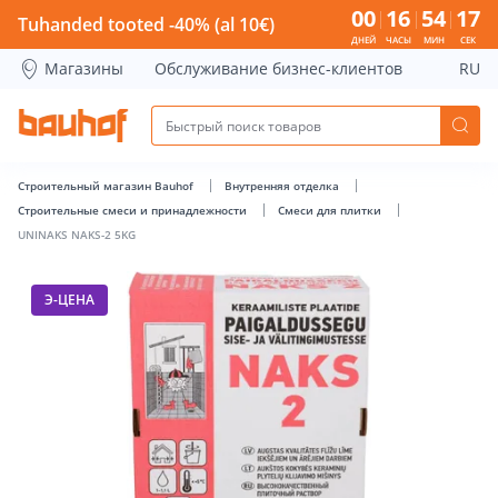
UNINAKS NAKS-2 5KG - Bauhof has loaded
00
16
54
17
Tuhanded tooted -40% (al 10€)
ДНЕЙ
ЧАСЫ
МИН
СЕК
Магазины
Обслуживание бизнес-клиентов
RU
Строительный магазин Bauhof
Внутренняя отделка
Строительные смеси и принадлежности
Смеси для плитки
UNINAKS NAKS-2 5KG
Э-ЦЕНА