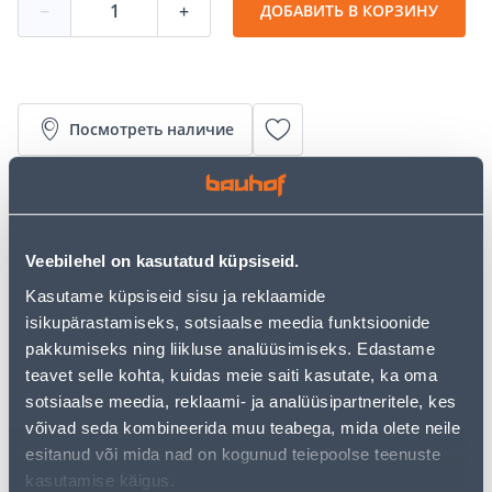
−
+
ДОБАВИТЬ В КОРЗИНУ
Посмотреть наличие
• Kõrgekvaliteediline keraamiliste plaatide
paigaldussegu sise- ja välistingimustesse.
• Sobib keraamiliste, klinker- ja kiviplaatide
Veebilehel on kasutatud küpsiseid.
paigaldamiseks kivile, krohvile, betoonile ja teistele
kõvadele pindadele.
Kasutame küpsiseid sisu ja reklaamide
• Samuti sobib plaatide paigaldamiseks.
isikupärastamiseks, sotsiaalse meedia funktsioonide
• 14-päevane tagastusõigus.
pakkumiseks ning liikluse analüüsimiseks. Edastame
teavet selle kohta, kuidas meie saiti kasutate, ka oma
sotsiaalse meedia, reklaami- ja analüüsipartneritele, kes
Предполагаемая доставка 4,99 € от 2-5 tööpäeva
võivad seda kombineerida muu teabega, mida olete neile
esitanud või mida nad on kogunud teiepoolse teenuste
Забрать в магазине, с 10.08.2026
kasutamise käigus.