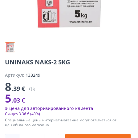
UNINAKS NAKS-2 5KG
Артикул:
133249
8
.39 €
/tk
5
.03 €
Э-цена для авторизированного клиента
Скидка
3
.
36 €
(40%)
Специальные цены интернет-магазина могут отличаться от
цен обычного магазина