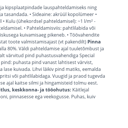
- ja kipsplaatpindade lauspahteldamiseks ning
ja tasandada. • Sideaine: akrüül kopolümeer •
 • Kulu (ühekordsel pahteldamisel): ~1 l/m² -
ldamisel. • Pahteldamisviis: pahtlilabida või
iiskusega kuivamisaeg pikeneb. • Töövahendite
astat toote valmistamisajast (vt pakendilt)
Pinna
lla 80%. Väldi pahteldamise ajal tuuletõmbust ja
lt värvitud pind puhastusvahendiga Special
pind: puhasta pind vanast lahtisest värvist,
lase kuivada. Lihvi läikiv pind matiks, eemalda
pritsi või pahtlilabidaga. Vuugid ja praod tugevda
se ajal kaitse silmi ja hingamisteid tolmu eest.
tlus, keskkonna- ja tööohutus:
Käitlejal
ooni, pinnasesse ega veekogusse. Puhas, kuiv