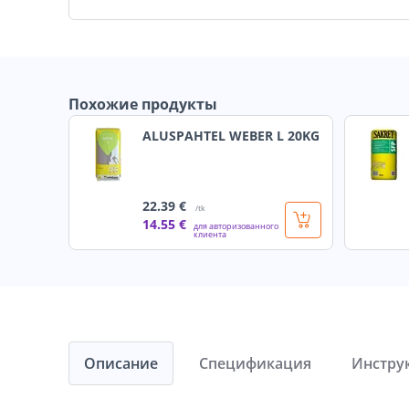
Похожие продукты
ALUSPAHTEL WEBER L 20KG
22
.39 €
/tk
14
.55 €
для авторизованного
клиента
Описание
Спецификация
Инстру