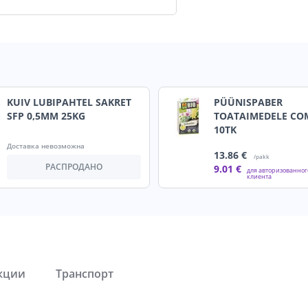
KUIV LUBIPAHTEL SAKRET
PÜÜNISPABER
SFP 0,5MM 25KG
TOATAIMEDELE CO
10TK
Доставка невозможна
13
.86 €
/pakk
РАСПРОДАНО
9
.01 €
для авторизованног
клиента
кции
Транспорт