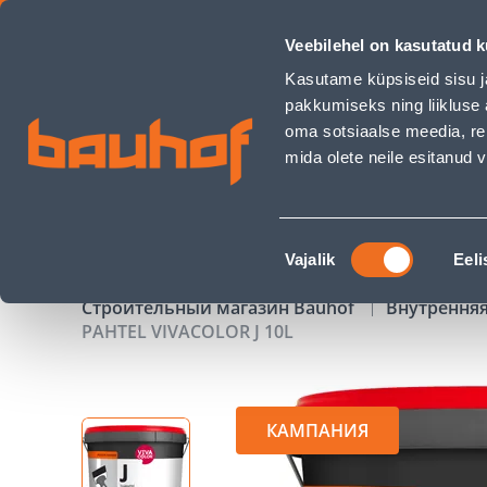
PAHTEL VIVACOLOR J 10L - Bauhof has loaded
Veebilehel on kasutatud k
Магазины
Обслуживание бизнес-клиентов
Kasutame küpsiseid sisu j
pakkumiseks ning liikluse 
oma sotsiaalse meedia, re
mida olete neile esitanud
ТОВАРЫ
АКЦИИ
К
Nõusoleku
Vajalik
Eeli
valik
Строительный магазин Bauhof
Внутрення
PAHTEL VIVACOLOR J 10L
КАМПАНИЯ