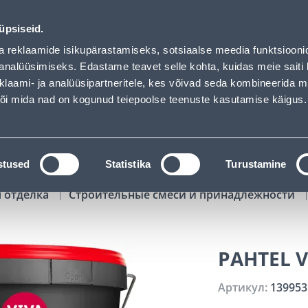
00
04
18
38
Kuni 20% LISAKS koodiga!
ДНЕЙ
ЧАСЫ
МИН
СЕК
üpsiseid.
Обслуживание частных клиентов
Услуги
Предложения о 
a reklaamide isikupärastamiseks, sotsiaalse meedia funktsiooni
analüüsimiseks. Edastame teavet selle kohta, kuidas meie saiti 
klaami- ja analüüsipartneritele, kes võivad seda kombineerida 
ПОИСК
 või mida nad on kogunud teiepoolse teenuste kasutamise käigus.
АТАЛОГИ
АРЕНДА ИНСТРУМЕНТОВ
РАСС
stused
Statistika
Turustamine
я отделка
Строительные смеси и принадлежности
PAHTEL V
Артикул:
139953