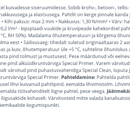
el kuivadesse siseruumidesse. Sobib krohv-, betoon-, tellis
nakkuvusega ja elastsusega. Pahtlit on kerge pinnale kanda 
• Kihi paksus: max 2 mm • Nakkuvus: 1,30 N/mm² • Värv: hall
,2 l/m² - kipsplaadi vuukide ja kruvipeade kahekordsel pahte
+23 °С, RH 50%). Madalama õhutemperatuuri ja kõrgema õhun
ülma eest • Säilivusaeg: tihedalt suletud originaaltaaras 2 a
 ja kuiv, õhutemperatuur üle +5 °С, suhteline õhuniiskus a
sta pind tolmust ja mustusest. Pese määrdunud või eelneva
mune pind alküüdkruntvärviga Special Primer. Varem värvitud 
t värvitud pind puhastusvahendiga Special Clean, loputa ja 
kruntvärviga Special Primer.
Pahteldamine:
Pahtelda pahtli
dusel lihvi kuivanud pahtlipind, eemalda lihvimistolm. Lihvimi
eemalda töövahenditelt liigne pahtel, pese veega.
Jäätmekäi
õigusaktide kohaselt. Värvitooteid mitte valada kanalisatsi
e kemikaalide kogumispunkti.