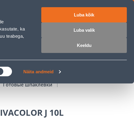
Luba kõik
работе
ET
RU
EN
de
kasutate, ka
Luba valik
muu teabega,
Войти
Избранное
Корзина
Keeldu
РОЧКА
КЛУБ МАСТЕРОВ
БЛОГИ
Näita andmeid
Готовые шпаклевки
IVACOLOR J 10L