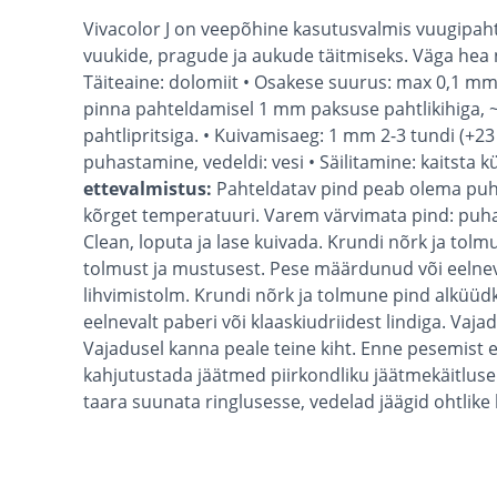
Vivacolor J on veepõhine kasutusvalmis vuugipaht
vuukide, pragude ja aukude täitmiseks. Väga hea 
Täiteaine: dolomiit • Osakese suurus: max 0,1 mm 
pinna pahteldamisel 1 mm paksuse pahtlikihiga, ~0
pahtlipritsiga. • Kuivamisaeg: 1 mm 2-3 tundi (
puhastamine, vedeldi: vesi • Säilitamine: kaitsta k
ettevalmistus:
Pahteldatav pind peab olema puhas
kõrget temperatuuri. Varem värvimata pind: puha
Clean, loputa ja lase kuivada. Krundi nõrk ja tol
tolmust ja mustusest. Pese määrdunud või eelneval
lihvimistolm. Krundi nõrk ja tolmune pind alküüd
eelnevalt paberi või klaaskiudriidest lindiga. Vaja
Vajadusel kanna peale teine kiht. Enne pesemist 
kahjutustada jäätmed piirkondliku jäätmekäitluse 
taara suunata ringlusesse, vedelad jäägid ohtlik