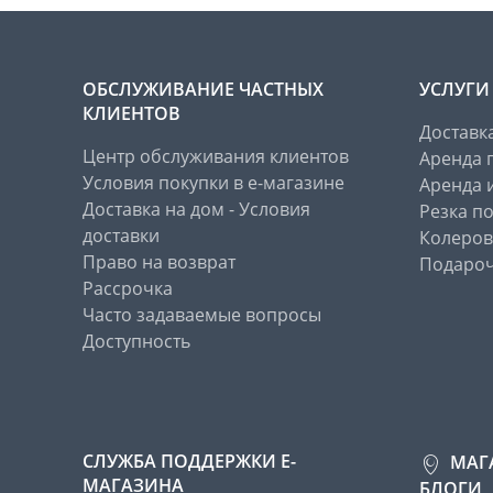
ОБСЛУЖИВАНИЕ ЧАСТНЫХ
УСЛУГИ
КЛИЕНТОВ
Доставк
Центр обслуживания клиентов
Аренда 
Условия покупки в е-магазине
Аренда 
Доставка на дом - Условия
Резка п
доставки
Колеров
Право на возврат
Подароч
Рассрочка
Часто задаваемые вопросы
Доступность
СЛУЖБА ПОДДЕРЖКИ Е-
МАГ
МАГАЗИНА
БЛОГИ