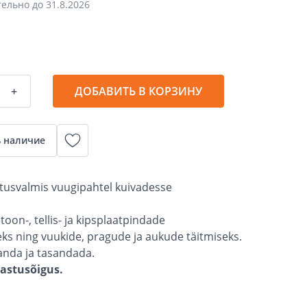
тельно до
31.8.2026
+
ДОБАВИТЬ В КОРЗИНУ
 наличие
tusvalmis vuugipahtel kuivadesse
toon-, tellis- ja kipsplaatpindade
ks ning vuukide, pragude ja aukude täitmiseks.
anda ja tasandada.
gastusõigus.