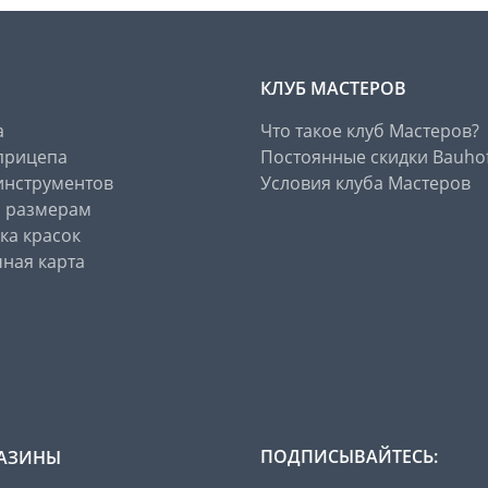
КЛУБ МАСТЕРОВ
а
Что такое клуб Мастеров?
прицепа
Постоянные скидки Bauho
инструментов
Условия клуба Мастеров
о размерам
ка красок
ная карта
ПОДПИСЫВАЙТЕСЬ:
АЗИНЫ