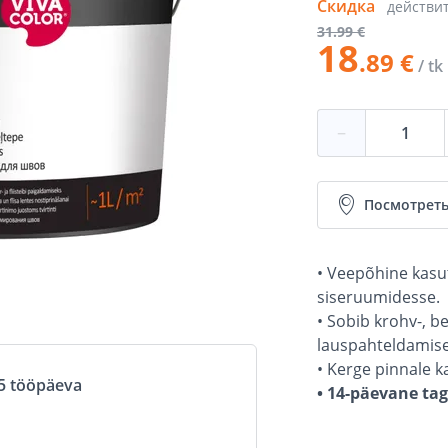
Скидка
действи
31
.99 €
18
.89 €
/ tk
−
Посмотреть
• Veepõhine kasu
siseruumidesse.
• Sobib krohv-, be
lauspahteldamise
• Kerge pinnale k
5 tööpäeva
• 14-päevane ta