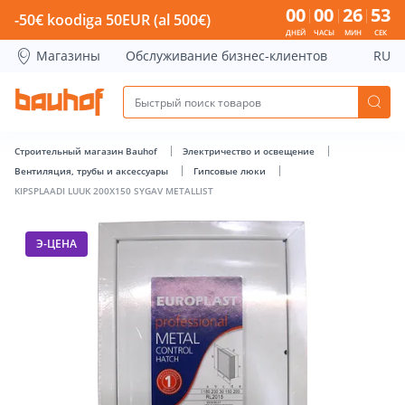
KIPSPLAADI LUUK 200X150 SYGAV METALLIST - Bauhof has 
00
00
26
53
-50€ koodiga 50EUR (al 500€)
ДНЕЙ
ЧАСЫ
МИН
СЕК
Магазины
Обслуживание бизнес-клиентов
RU
Строительный магазин Bauhof
Электричество и освещение
Вентиляция, трубы и аксессуары
Гипсовые люки
KIPSPLAADI LUUK 200X150 SYGAV METALLIST
Э-ЦЕНА