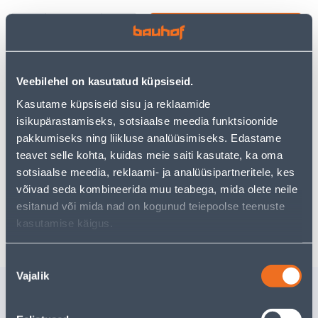
−
+
ДОБАВИТЬ В КОРЗИНУ
Veebilehel on kasutatud küpsiseid.
Kasutame küpsiseid sisu ja reklaamide
Посмотреть наличие
isikupärastamiseks, sotsiaalse meedia funktsioonide
pakkumiseks ning liikluse analüüsimiseks. Edastame
teavet selle kohta, kuidas meie saiti kasutate, ka oma
Предполагаемая доставка 3,69 € от 2-5 tööpäeva
sotsiaalse meedia, reklaami- ja analüüsipartneritele, kes
Посылочный автомат от 2,29 € с 2-5 tööpäeva
võivad seda kombineerida muu teabega, mida olete neile
esitanud või mida nad on kogunud teiepoolse teenuste
Забрать в магазине, с 11.08.2026
kasutamise käigus.
Nõusoleku
Vajalik
valik
Похожие продукты
KIPSPLAADI LUUK
KIPSPLA