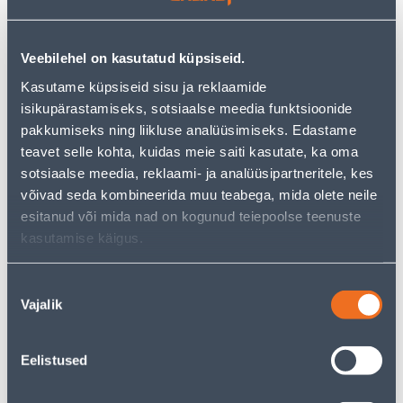
Посмотреть наличие
Veebilehel on kasutatud küpsiseid.
Калькулятор рассрочки
Kasutame küpsiseid sisu ja reklaamide
isikupärastamiseks, sotsiaalse meedia funktsioonide
Депозит
Платежи
pakkumiseks ning liikluse analüüsimiseks. Edastame
teavet selle kohta, kuidas meie saiti kasutate, ka oma
sotsiaalse meedia, reklaami- ja analüüsipartneritele, kes
14
.15 €
võivad seda kombineerida muu teabega, mida olete neile
Ежемесячный платеж
esitanud või mida nad on kogunud teiepoolse teenuste
kasutamise käigus.
Предполагаемая доставка 4,99 € от 2-5 tööpäeva
Nõusoleku
Посылочный автомат от 2,29 € с 2-5 tööpäeva
Vajalik
valik
Забрать в магазине, с 06.08.2026
Eelistused