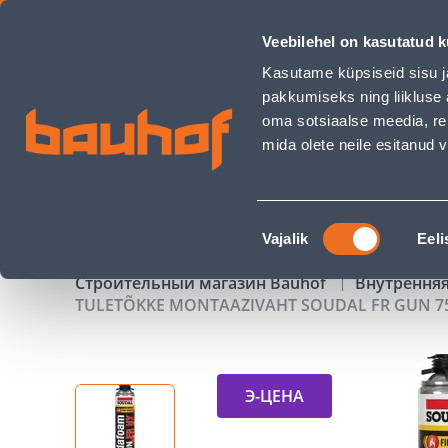
TULETÕKKE MONTAAZIVAHT SOUDAL FR GUN 750ML - Bauho
Veebilehel on kasutatud k
Магазины
Обслуживание бизнес-клиентов
Kasutame küpsiseid sisu j
pakkumiseks ning liikluse 
oma sotsiaalse meedia, re
mida olete neile esitanud
ТОВАРЫ
АКЦИИ
К
Nõusoleku
Vajalik
Eeli
valik
Строительный магазин Bauhof
Внутрення
TULETÕKKE MONTAAZIVAHT SOUDAL FR GUN 7
Э-ЦЕНА