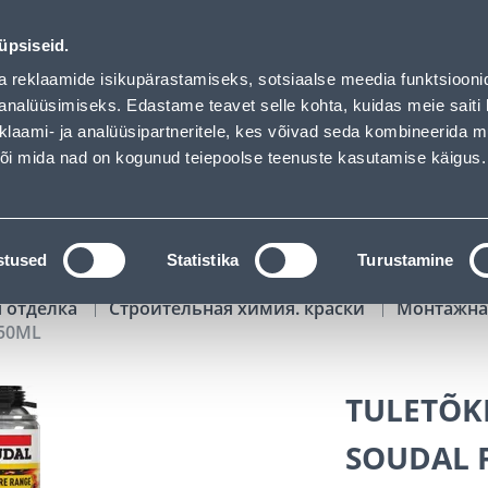
f has loaded
00
14
10
59
Kuni 20% LISAKS koodiga!
ДНЕЙ
ЧАСЫ
МИН
СЕК
üpsiseid.
Обслуживание частных клиентов
Услуги
Предложения о 
a reklaamide isikupärastamiseks, sotsiaalse meedia funktsiooni
analüüsimiseks. Edastame teavet selle kohta, kuidas meie saiti 
klaami- ja analüüsipartneritele, kes võivad seda kombineerida 
ПОИСК
 või mida nad on kogunud teiepoolse teenuste kasutamise käigus.
АТАЛОГИ
АРЕНДА ИНСТРУМЕНТОВ
РАСС
stused
Statistika
Turustamine
я отделка
Строительная химия. краски
Монтажна
50ML
TULETÕK
SOUDAL 