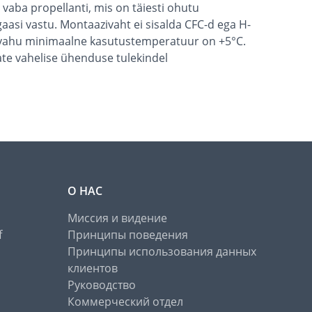
ba propellanti, mis on täiesti ohutu
gaasi vastu. Montaazivaht ei sisalda CFC-d ega H-
azivahu minimaalne kasutustemperatuur on +5°C.
ate vahelise ühenduse tulekindel
О НАС
Миссия и видение
f
Принципы поведения
Принципы использования данных
клиентов
Руководство
Коммерческий отдел