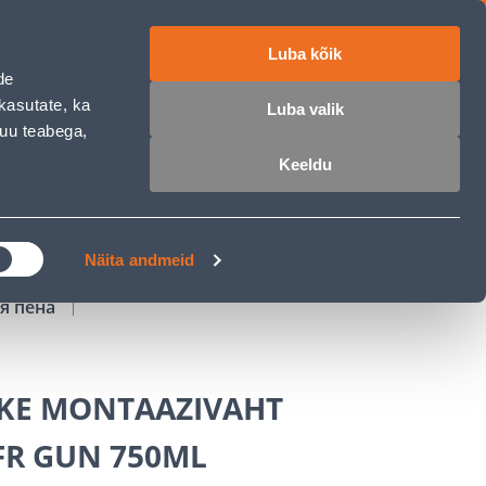
Luba kõik
работе
ET
RU
EN
de
kasutate, ka
Luba valik
muu teabega,
Войти
Избранное
Корзина
Keeldu
РОЧКА
КЛУБ МАСТЕРОВ
БЛОГИ
Näita andmeid
я пена
KE MONTAAZIVAHT
FR GUN 750ML