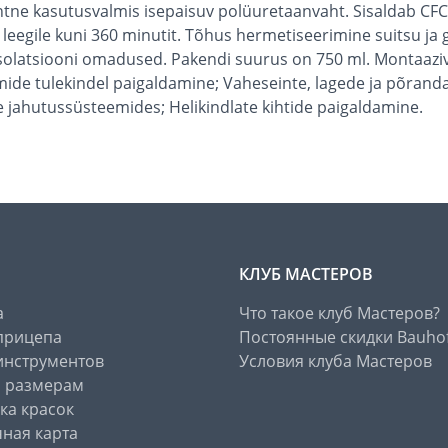
 kasutusvalmis isepaisuv polüuretaanvaht. Sisaldab CFC va
 leegile kuni 360 minutit. Tõhus hermetiseerimine suitsu ja 
se isolatsiooni omadused. Pakendi suurus on 750 ml. Monta
mide tulekindel paigaldamine; Vaheseinte, lagede ja põrand
jahutussüsteemides; Helikindlate kihtide paigaldamine.
КЛУБ МАСТЕРОВ
а
Что такое клуб Мастеров?
прицепа
Постоянные скидки Bauho
инструментов
Условия клуба Мастеров
о размерам
ка красок
ная карта