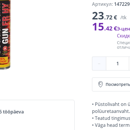
Артикул:
147229
23
.72 €
/tk
15
.42 €
Э-цен
Скид
Специ
отлич
−
Посмотреть
• Püstolivaht on
polüuretaanvaht.
5 tööpäeva
• Teatud tingimus
• Väga head termi