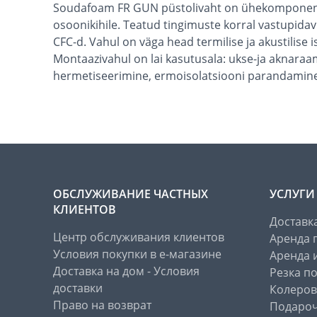
Soudafoam FR GUN püstolivaht on ühekomponentne
osoonikihile. Teatud tingimuste korral vastupidav
CFC-d. Vahul on väga head termilise ja akustili
Montaazivahul on lai kasutusala: ukse-ja aknaraa
hermetiseerimine, ermoisolatsiooni parandamine 
ОБСЛУЖИВАНИЕ ЧАСТНЫХ
УСЛУГИ
КЛИЕНТОВ
Доставк
Центр обслуживания клиентов
Аренда 
Условия покупки в е-магазине
Аренда 
Доставка на дом - Условия
Резка п
доставки
Колеров
Право на возврат
Подароч