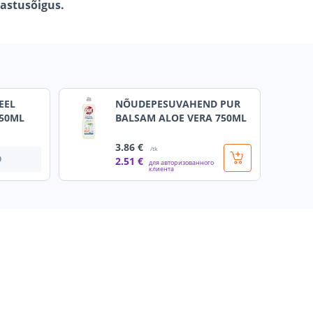
gastusõigus.
EEL
NÕUDEPESUVAHEND PUR
750ML
BALSAM ALOE VERA 750ML
3
.86 €
/tk
О
2
.51 €
для авторизованного
клиента