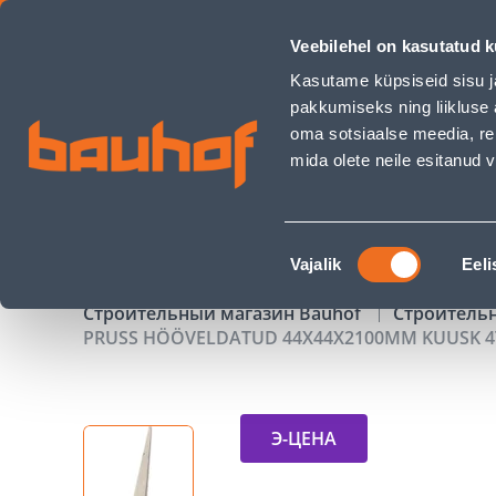
PRUSS HÖÖVELDATUD 44X44X2100MM KUUSK 4TK/PK - Bauh
Veebilehel on kasutatud k
Магазины
Обслуживание бизнес-клиентов
Kasutame küpsiseid sisu j
pakkumiseks ning liikluse 
oma sotsiaalse meedia, re
mida olete neile esitanud
ТОВАРЫ
АКЦИИ
К
Nõusoleku
Vajalik
Eeli
valik
Строительный магазин Bauhof
Строитель
PRUSS HÖÖVELDATUD 44X44X2100MM KUUSK 4
Э-ЦЕНА