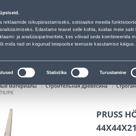
of has loaded
00
06
28
17
Kuni 20% LISAKS koodiga!
ДНЕЙ
ЧАСЫ
МИН
СЕК
üpsiseid.
Обслуживание частных клиентов
Услуги
Предложения о 
a reklaamide isikupärastamiseks, sotsiaalse meedia funktsiooni
analüüsimiseks. Edastame teavet selle kohta, kuidas meie saiti 
klaami- ja analüüsipartneritele, kes võivad seda kombineerida 
ПОИСК
 või mida nad on kogunud teiepoolse teenuste kasutamise käigus.
АТАЛОГИ
АРЕНДА ИНСТРУМЕНТОВ
РАСС
stused
Statistika
Turustamine
ные материалы
Строительная древесина
Строган
TK/PK
PRUSS H
44X44X2