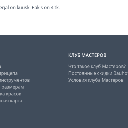
al on kuusk. Pakis on 4 tk.
КЛУБ МАСТЕРОВ
а
Что такое клуб Мастеров?
прицепа
Постоянные скидки Bauho
инструментов
Условия клуба Мастеров
о размерам
ка красок
ная карта