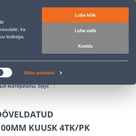
Luba kõik
работе
ET
RU
EN
de
kasutate, ka
Luba valik
muu teabega,
Войти
Избранное
Корзина
Keeldu
РОЧКА
КЛУБ МАСТЕРОВ
БЛОГИ
Näita andmeid
ые материалы, брус
ÖÖVELDATUD
100MM KUUSK 4TK/PK