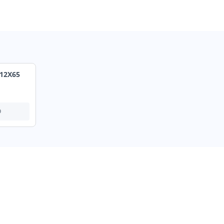
12X65
О