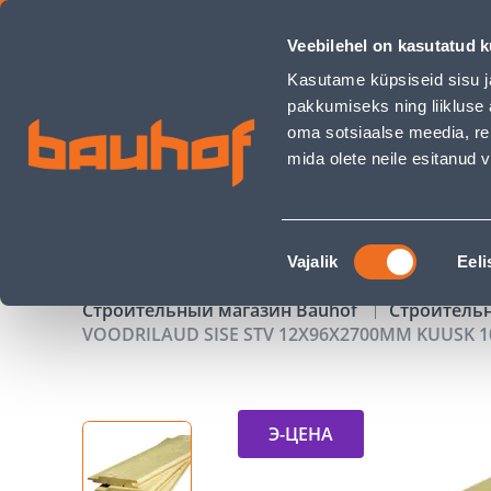
VOODRILAUD SISE STV 12X96X2700MM KUUSK 10TK/PK - Bau
Veebilehel on kasutatud k
Магазины
Обслуживание бизнес-клиентов
Kasutame küpsiseid sisu j
pakkumiseks ning liikluse 
oma sotsiaalse meedia, re
mida olete neile esitanud
ТОВАРЫ
АКЦИИ
К
Nõusoleku
Vajalik
Eeli
valik
Строительный магазин Bauhof
Строитель
VOODRILAUD SISE STV 12X96X2700MM KUUSK 1
Э-ЦЕНА