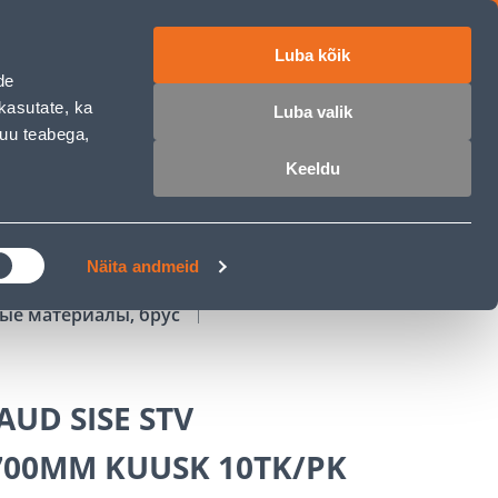
Luba kõik
работе
ET
RU
EN
de
kasutate, ka
Luba valik
muu teabega,
Войти
Избранное
Корзина
Keeldu
РОЧКА
КЛУБ МАСТЕРОВ
БЛОГИ
Näita andmeid
ые материалы, брус
UD SISE STV
700MM KUUSK 10TK/PK