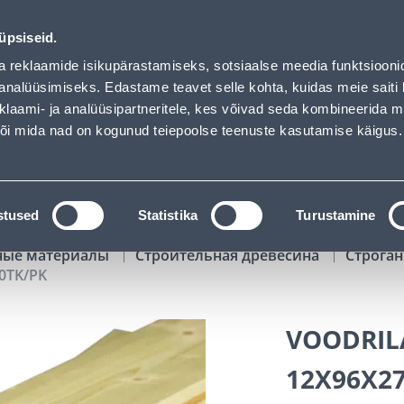
hof has loaded
00
13
12
07
Kuni 20% LISAKS koodiga!
ДНЕЙ
ЧАСЫ
МИН
СЕК
üpsiseid.
Обслуживание частных клиентов
Услуги
Предложения о 
a reklaamide isikupärastamiseks, sotsiaalse meedia funktsiooni
analüüsimiseks. Edastame teavet selle kohta, kuidas meie saiti 
klaami- ja analüüsipartneritele, kes võivad seda kombineerida 
ПОИСК
 või mida nad on kogunud teiepoolse teenuste kasutamise käigus.
АТАЛОГИ
АРЕНДА ИНСТРУМЕНТОВ
РАСС
stused
Statistika
Turustamine
ные материалы
Строительная древесина
Строган
0TK/PK
VOODRILA
12X96X2