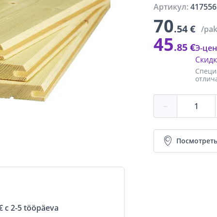
Артикул:
417556
70
.54 €
/pa
45
.85 €
Э-цен
Скид
Специ
отлич
−
Посмотреть
 с 2-5 tööpäeva