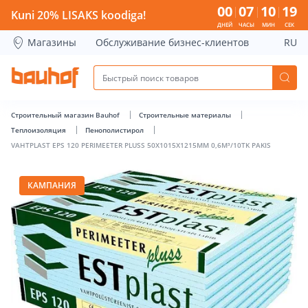
VAHTPLAST EPS 120 PERIMEETER PLUSS 50X1015X1215MM 0,
00
07
10
18
Kuni 20% LISAKS koodiga!
ДНЕЙ
ЧАСЫ
МИН
СЕК
Магазины
Обслуживание бизнес-клиентов
RU
Строительный магазин Bauhof
Строительные материалы
Теплоизоляция
Пенополистирол
VAHTPLAST EPS 120 PERIMEETER PLUSS 50X1015X1215MM 0,6M³/10TK PAKIS
КАМПАНИЯ