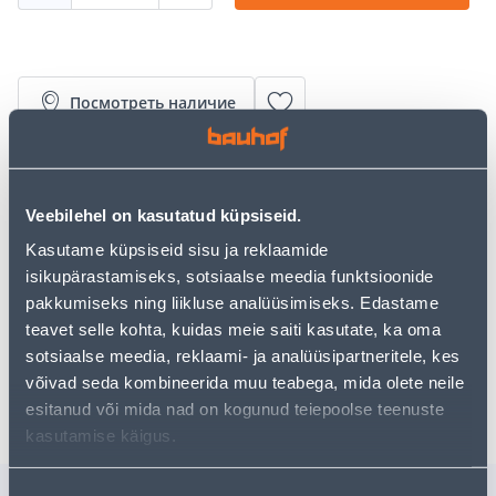
Посмотреть наличие
• Isolatsiooniplaat niiskete kohtade isolatsiooniks.
• Ei vaja pinnase poolt eraldi niiskustõkkega kaitsmist.
Veebilehel on kasutatud küpsiseid.
• Mõõtmetega 50 x 1015 x 1215 mm. Pakendis 10 tk =
0,6 m³.
Kasutame küpsiseid sisu ja reklaamide
• 14-päevane tagastusõigus.
isikupärastamiseks, sotsiaalse meedia funktsioonide
pakkumiseks ning liikluse analüüsimiseks. Edastame
teavet selle kohta, kuidas meie saiti kasutate, ka oma
Забрать в магазине, с 06.08.2026
sotsiaalse meedia, reklaami- ja analüüsipartneritele, kes
võivad seda kombineerida muu teabega, mida olete neile
Ожидаемая доставка домой от 16,90 € с 2-5 tööpäeva
esitanud või mida nad on kogunud teiepoolse teenuste
kasutamise käigus.
Похожие продукты
Nõusoleku