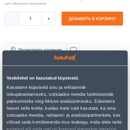
цен обычного магазина
−
+
ДОБАВИТЬ В КОРЗИНУ
Посмотреть наличие
• Polüstüroolklaas on valmistatud kvaliteetsest
termoplastikust, mis on väga vastupidav ja sitke.
Veebilehel on kasutatud küpsiseid.
• Materjal on elastne, soe, ei deformeeru ning ei teki
kilde.
Kasutame küpsiseid sisu ja reklaamide
• Purunemistugevus on umbes 10 korda suurem kui
isikupärastamiseks, sotsiaalse meedia funktsioonide
normaalsel sama paksusega klaasil.
pakkumiseks ning liikluse analüüsimiseks. Edastame
• Mõõtmed on 0,5 x 1,0 m ning paksus 2,5 mm.
teavet selle kohta, kuidas meie saiti kasutate, ka oma
• 14-päevane tagastusõigus.
sotsiaalse meedia, reklaami- ja analüüsipartneritele, kes
võivad seda kombineerida muu teabega, mida olete neile
esitanud või mida nad on kogunud teiepoolse teenuste