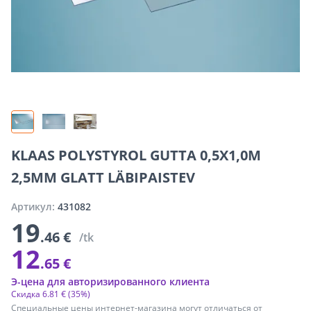
KLAAS POLYSTYROL GUTTA 0,5X1,0M
2,5MM GLATT LÄBIPAISTEV
Артикул:
431082
19
.46 €
/tk
12
.65 €
Э-цена для авторизированного клиента
Скидка
6
.
81 €
(35%)
Специальные цены интернет-магазина могут отличаться от