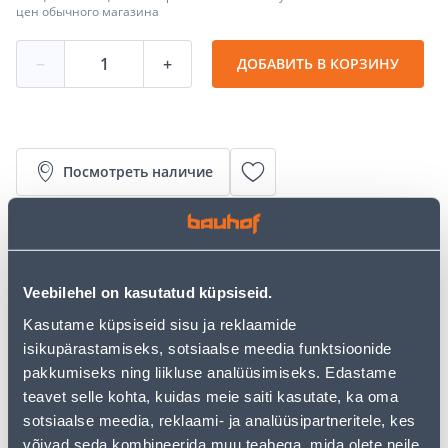
цен обычного магазина
−
+
ДОБАВИТЬ В КОРЗИНУ
Посмотреть наличие
• Polüstüroolklaas on valmistatud kvaliteetsest
termoplastikust, mis on väga vastupidav ja sitke.
• Materjal on elastne, soe, ei deformeeru ning ei teki
Veebilehel on kasutatud küpsiseid.
kilde.
• Purunemistugevus on umbes 10 korda suurem kui
Kasutame küpsiseid sisu ja reklaamide
normaalsel sama paksusega klaasil.
isikupärastamiseks, sotsiaalse meedia funktsioonide
• Silmapaistvad väga mitmekülgsete tooteomaduste
pakkumiseks ning liikluse analüüsimiseks. Edastame
poolest ja sobivad kasutamiseks kõikides
teavet selle kohta, kuidas meie saiti kasutate, ka oma
siseruumides.
sotsiaalse meedia, reklaami- ja analüüsipartneritele, kes
• 14-päevane tagastusõigus.
võivad seda kombineerida muu teabega, mida olete neile