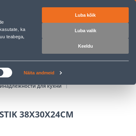
Luba kõik
работе
ET
RU
EN
de
kasutate, ka
Luba valik
muu teabega,
Войти
Избранное
Корзина
Keeldu
РОЧКА
КЛУБ МАСТЕРОВ
БЛОГИ
Näita andmeid
инадлежности для кухни
STIK 38X30X24CM