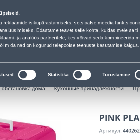
02
12
37
36
Tuhanded tooted -40% (al 10€)
ДНЕЙ
ЧАСЫ
МИН
СЕК
üpsiseid.
Обслуживание частных клиентов
Услуги
Предложения о 
a reklaamide isikupärastamiseks, sotsiaalse meedia funktsiooni
analüüsimiseks. Edastame teavet selle kohta, kuidas meie saiti 
klaami- ja analüüsipartneritele, kes võivad seda kombineerida 
ПОИСК
 või mida nad on kogunud teiepoolse teenuste kasutamise käigus.
АТАЛОГИ
АРЕНДА ИНСТРУМЕНТОВ
РАСС
stused
Statistika
Turustamine
 обстановка дома
Кухонные принадлежности
Пр
PINK PLA
Артикул:
440262