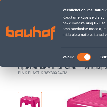
PINK PLASTIK 38X30X24CM - Bauhof has loaded
Veebilehel on kasutatud k
Магазины
Обслуживание бизнес-клиентов
Kasutame küpsiseid sisu j
pakkumiseks ning liikluse 
oma sotsiaalse meedia, re
mida olete neile esitanud
ТОВАРЫ
АКЦИИ
К
Nõusoleku
Vajalik
Eeli
valik
Строительный магазин Bauhof
Интерьер и
PINK PLASTIK 38X30X24CM