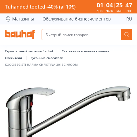
KÖÖGISEGISTI HARMA CHRISTINA 2015C KROOM - Bauhof ha
01
04
25
46
Tuhanded tooted -40% (al 10€)
ДНЕЙ
ЧАСЫ
МИН
СЕК
Магазины
Обслуживание бизнес-клиентов
RU
Строительный магазин Bauhof
Сантехника и ванная комната
Cмесители
Кухонные смесители
KÖÖGISEGISTI HARMA CHRISTINA 2015C KROOM