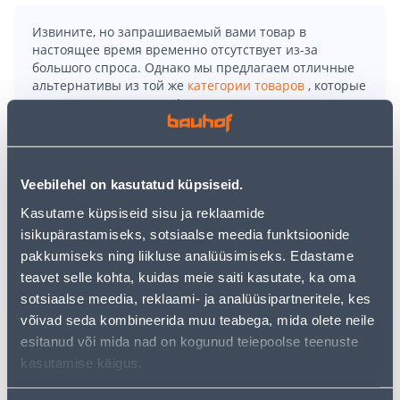
Извините, но запрашиваемый вами товар в
настоящее время временно отсутствует из-за
большого спроса. Однако мы предлагаем отличные
альтернативы из той же
категории товаров
, которые
могут вам понравиться!
Но ваш шопинг не должен заканчиваться здесь - вы
можете продолжить свои исследования, вернувшись
главную страницу
или используя нашу мощную
функцию поиска, чтобы найти еще более приятные
Veebilehel on kasutatud küpsiseid.
варианты. Удачных покупок!
Kasutame küpsiseid sisu ja reklaamide
isikupärastamiseks, sotsiaalse meedia funktsioonide
• Puuküttega saunakeris 16 - 20 m³ ruumalaga
pakkumiseks ning liikluse analüüsimiseks. Edastame
leiliruumi kütmiseks.
teavet selle kohta, kuidas meie saiti kasutate, ka oma
• Klaasukse, nelinurkse ehituse ja võrguga keris.
sotsiaalse meedia, reklaami- ja analüüsipartneritele, kes
• Vasaku veesärgiga mudel, ühendus 3/4".
võivad seda kombineerida muu teabega, mida olete neile
esitanud või mida nad on kogunud teiepoolse teenuste
kasutamise käigus.
Доставка невозможна