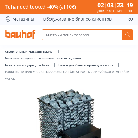
PUUKERIS TATPAR V-3 S GL KLAASUKSEGA LÄBI SEINA 16-20
02
03
23
19
Tuhanded tooted -40% (al 10€)
ДНЕЙ
ЧАСЫ
МИН
СЕК
Магазины
Обслуживание бизнес-клиентов
RU
Строительный магазин Bauhof
Электроинструменты и металлические изделия
Бани и аксессуары для бани
Печки для бани и принадлежности
PUUKERIS TATPAR V-3 S GL KLAASUKSEGA LÄBI SEINA 16-20M³ VÕRGUGA, VEESÄRK
VASAK