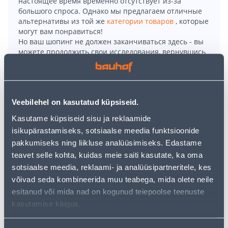
настоящее время временно отсутствует из-за
большого спроса. Однако мы предлагаем отличные
альтернативы из той же
категории товаров
, которые
могут вам понравиться!
Но ваш шопинг не должен заканчиваться здесь - вы
можете продолжить свои исследования, вернувшись
главную страницу
или используя нашу мощную
функцию поиска, чтобы найти еще более приятные
варианты. Удачных покупок!
Veebilehel on kasutatud küpsiseid.
• Puuküttega saunakeris 6 - 12 m³ ruumalaga leiliruumi
Kasutame küpsiseid sisu ja reklaamide
kütmiseks.
isikupärastamiseks, sotsiaalse meedia funktsioonide
• Nelinurkse ehitusega ja läbi seina paigaldatav. Sobiv
pakkumiseks ning liikluse analüüsimiseks. Edastame
kivide kogus 50 - 70 kg.
teavet selle kohta, kuidas meie saiti kasutate, ka oma
• Vasaku veesärgiga mudel, ühendus 3/4".
sotsiaalse meedia, reklaami- ja analüüsipartneritele, kes
võivad seda kombineerida muu teabega, mida olete neile
esitanud või mida nad on kogunud teiepoolse teenuste
Доставка невозможна
kasutamise käigus.