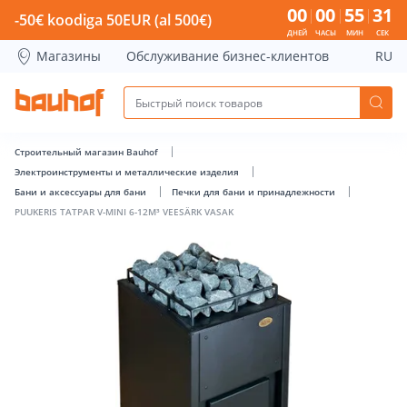
PUUKERIS TATPAR V-MINI 6-12M³ VEESÄRK VASAK - Bauhof 
00
00
55
30
-50€ koodiga 50EUR (al 500€)
ДНЕЙ
ЧАСЫ
МИН
СЕК
Магазины
Обслуживание бизнес-клиентов
RU
Строительный магазин Bauhof
Электроинструменты и металлические изделия
Бани и аксессуары для бани
Печки для бани и принадлежности
PUUKERIS TATPAR V-MINI 6-12M³ VEESÄRK VASAK