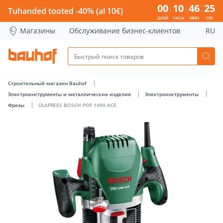
ÜLAFREES BOSCH POF 1400 ACE - Bauhof has loaded
00
10
46
25
Tuhanded tooted -40% (al 10€)
ДНЕЙ
ЧАСЫ
МИН
СЕК
Магазины
Обслуживание бизнес-клиентов
RU
Строительный магазин Bauhof
Электроинструменты и металлические изделия
Электроинструменты
Фрезы
ÜLAFREES BOSCH POF 1400 ACE