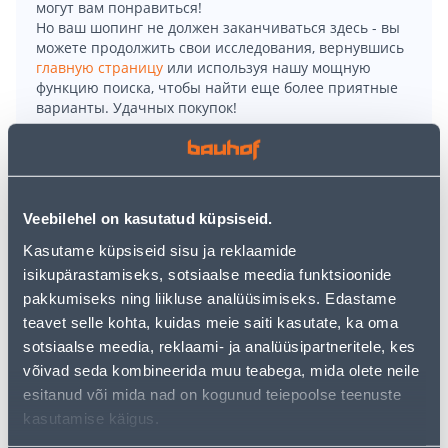
могут вам понравиться!
Но ваш шопинг не должен заканчиваться здесь - вы
можете продолжить свои исследования, вернувшись
главную страницу
или используя нашу мощную
функцию поиска, чтобы найти еще более приятные
варианты. Удачных покупок!
• Ülafrees kõrgetasemeliseks freesimiseks keerulistes
projektides.
• Reguleeritav freesimissügavus muljetavaldava
Veebilehel on kasutatud küpsiseid.
täpsusega kuni 1/10 mm.
Kasutame küpsiseid sisu ja reklaamide
• Paralleeljuhik aitab freesida täpseid sirgeid sooni ja
isikupärastamiseks, sotsiaalse meedia funktsioonide
rõngaid.
pakkumiseks ning liikluse analüüsimiseks. Edastame
• Tänu SDS-süsteemile saab rakisejuhikud paigaldada
teavet selle kohta, kuidas meie saiti kasutate, ka oma
tööriistu kasutamata.
sotsiaalse meedia, reklaami- ja analüüsipartneritele, kes
• 14-päevane tagastusõigus.
võivad seda kombineerida muu teabega, mida olete neile
esitanud või mida nad on kogunud teiepoolse teenuste
kasutamise käigus.
Доставка невозможна