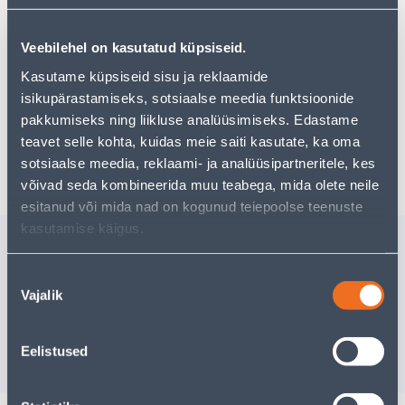
Но ваш шопинг не должен заканчиваться здесь - вы
можете продолжить свои исследования, вернувшись
главную страницу
или используя нашу мощную
Veebilehel on kasutatud küpsiseid.
функцию поиска, чтобы найти еще более приятные
Kasutame küpsiseid sisu ja reklaamide
варианты. Удачных покупок!
isikupärastamiseks, sotsiaalse meedia funktsioonide
pakkumiseks ning liikluse analüüsimiseks. Edastame
teavet selle kohta, kuidas meie saiti kasutate, ka oma
Доставка невозможна
sotsiaalse meedia, reklaami- ja analüüsipartneritele, kes
võivad seda kombineerida muu teabega, mida olete neile
esitanud või mida nad on kogunud teiepoolse teenuste
kasutamise käigus.
Похожие продукты
SEEBIALUS NÕGUS
SEEBIDO
Nõusoleku
BEEŽ
Vajalik
valik
Скидка
действитель
31.8.2026
24
.66 €
Eelistused
2
.00 €
14
.80 €
/tk
/ tk