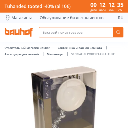
SEEBIALUS PORTSELAN ALLURE - Bauhof has loaded
00
12
12
34
Tuhanded tooted -40% (al 10€)
ДНЕЙ
ЧАСЫ
МИН
СЕК
Магазины
Обслуживание бизнес-клиентов
RU
Строительный магазин Bauhof
Сантехника и ванная комната
Аксессуары для ванной
Мыльницы
SEEBIALUS PORTSELAN ALLURE