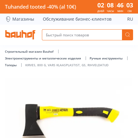
KIRVES, 800 G, VARS KLAASPLASTIST, GS, RIHVELDATUD - Ba
02
08
46
02
Tuhanded tooted -40% (al 10€)
ДНЕЙ
ЧАСЫ
МИН
СЕК
Магазины
Обслуживание бизнес-клиентов
RU
Строительный магазин Bauhof
Электроинструменты и металлические изделия
Ручные инструменты
Топоры
KIRVES, 800 G, VARS KLAASPLASTIST, GS, RIHVELDATUD