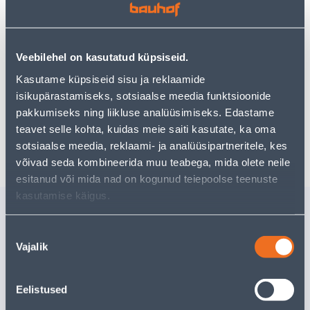
могут вам понравиться!
Но ваш шопинг не должен заканчиваться здесь - вы
можете продолжить свои исследования, вернувшись
главную страницу
или используя нашу мощную
Veebilehel on kasutatud küpsiseid.
функцию поиска, чтобы найти еще более приятные
Kasutame küpsiseid sisu ja reklaamide
варианты. Удачных покупок!
isikupärastamiseks, sotsiaalse meedia funktsioonide
pakkumiseks ning liikluse analüüsimiseks. Edastame
teavet selle kohta, kuidas meie saiti kasutate, ka oma
Доставка невозможна
sotsiaalse meedia, reklaami- ja analüüsipartneritele, kes
võivad seda kombineerida muu teabega, mida olete neile
esitanud või mida nad on kogunud teiepoolse teenuste
kasutamise käigus.
Похожие продукты
VALGUREGULAATOR
SÜVISTAT
Nõusoleku
DÜWI
VALGUSEG
Vajalik
valik
HÕÕG/HALOG.LAMP 75-
TA SL-25
300W VALGE
Доставка невозможна
Eelistused
РАСПРОДАНО