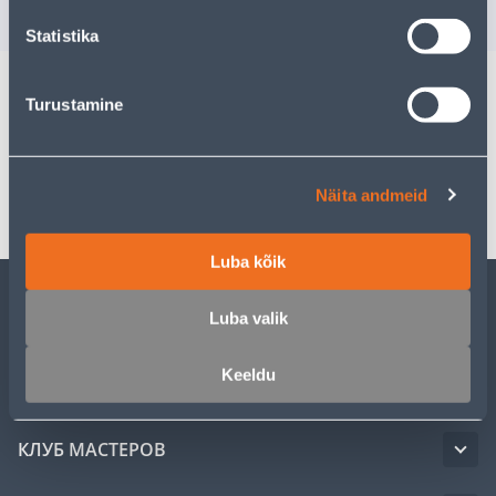
3
.00 €
/tk
Statistika
Turustamine
Спецификация
Транспорт
Näita andmeid
Luba kõik
Luba valik
ОБСЛУЖИВАНИЕ ЧАСТНЫХ КЛИЕНТОВ
Keeldu
УСЛУГИ
КЛУБ МАСТЕРОВ