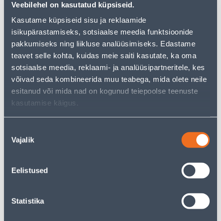
Veebilehel on kasutatud küpsiseid.
Посмотреть наличие
Kasutame küpsiseid sisu ja reklaamide
isikupärastamiseks, sotsiaalse meedia funktsioonide
pakkumiseks ning liikluse analüüsimiseks. Edastame
• Madrats mõõtmetega 203 x 185 x 22 cm.
teavet selle kohta, kuidas meie saiti kasutate, ka oma
• 14-päevane tagastusõigus.
sotsiaalse meedia, reklaami- ja analüüsipartneritele, kes
võivad seda kombineerida muu teabega, mida olete neile
Предполагаемая доставка 4,99 € от 2-5 tööpäeva
esitanud või mida nad on kogunud teiepoolse teenuste
kasutamise käigus.
Посылочный автомат от 2,29 € с 2-5 tööpäeva
Забрать в магазине, с 09.08.2026
Nõusoleku
Vajalik
valik
Eelistused
Описание
Statistika
Спецификация