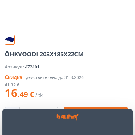
ÕHKVOODI 203X185X22CM
Артикул:
472401
Скидка
действительно до
31.8.2026
41
.32 €
16
.49 €
/ tk
−
+
ДОБАВИТЬ В КОРЗИНУ