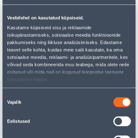
могут вам понравиться!
Но ваш шопинг не должен заканчиваться здесь - вы
можете продолжить свои исследования, вернувшись
Veebilehel on kasutatud küpsiseid.
главную страницу
или используя нашу мощную
функцию поиска, чтобы найти еще более приятные
Kasutame küpsiseid sisu ja reklaamide
варианты. Удачных покупок!
isikupärastamiseks, sotsiaalse meedia funktsioonide
pakkumiseks ning liikluse analüüsimiseks. Edastame
teavet selle kohta, kuidas meie saiti kasutate, ka oma
sotsiaalse meedia, reklaami- ja analüüsipartneritele, kes
Доставка невозможна
võivad seda kombineerida muu teabega, mida olete neile
esitanud või mida nad on kogunud teiepoolse teenuste
kasutamise käigus.
Похожие продукты
Nõusoleku
KASTEKANN GARDEN 10L
KASTEKA
Vajalik
valik
ROHELINE
KOLLANE
Доставка невозможна
Доставка не
Eelistused
РАСПРОДАНО
РА