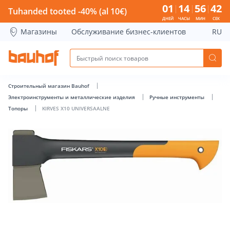
KIRVES X10 UNIVERSAALNE - Bauhof has loaded
01
14
56
42
Tuhanded tooted -40% (al 10€)
ДНЕЙ
ЧАСЫ
МИН
СЕК
Магазины
Обслуживание бизнес-клиентов
RU
Строительный магазин Bauhof
Электроинструменты и металлические изделия
Ручные инструменты
Топоры
KIRVES X10 UNIVERSAALNE