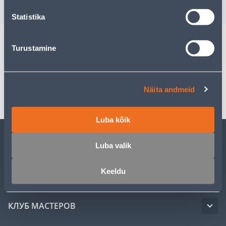
для авторизованного
для авторизо
клиента
клиента
Statistika
Turustamine
Спецификация
Транспорт
Näita andmeid
Luba kõik
Luba valik
ОБСЛУЖИВАНИЕ ЧАСТНЫХ КЛИЕНТОВ
Keeldu
УСЛУГИ
КЛУБ МАСТЕРОВ