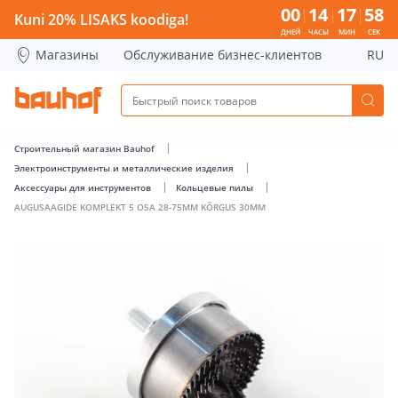
AUGUSAAGIDE KOMPLEKT 5 OSA 28-75MM KÕRGUS 30MM - B
00
14
17
58
Kuni 20% LISAKS koodiga!
ДНЕЙ
ЧАСЫ
МИН
СЕК
Магазины
Обслуживание бизнес-клиентов
RU
Строительный магазин Bauhof
Электроинструменты и металлические изделия
Аксессуары для инструментов
Кольцевые пилы
AUGUSAAGIDE KOMPLEKT 5 OSA 28-75MM KÕRGUS 30MM