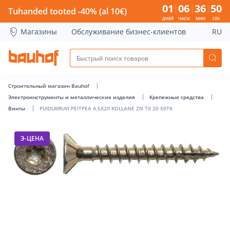
PUIDUKRUVI PEITPEA 4,5X20 KOLLANE ZN TX 20 50TK - Bauh
01
06
36
50
Tuhanded tooted -40% (al 10€)
ДНЕЙ
ЧАСЫ
МИН
СЕК
Магазины
Обслуживание бизнес-клиентов
RU
Строительный магазин Bauhof
Электроинструменты и металлические изделия
Крепежные средства
Винты
PUIDUKRUVI PEITPEA 4,5X20 KOLLANE ZN TX 20 50TK
Э-ЦЕНА