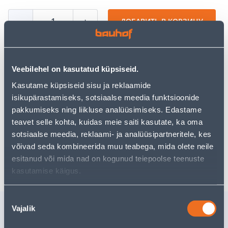
−
+
ДОБАВИТЬ В КОРЗИНУ
Veebilehel on kasutatud küpsiseid.
Посмотреть наличие
Kasutame küpsiseid sisu ja reklaamide
isikupärastamiseks, sotsiaalse meedia funktsioonide
pakkumiseks ning liikluse analüüsimiseks. Edastame
Предполагаемая доставка 3,69 € от 2-5 tööpäeva
teavet selle kohta, kuidas meie saiti kasutate, ka oma
sotsiaalse meedia, reklaami- ja analüüsipartneritele, kes
Посылочный автомат от 2,29 € с 2-5 tööpäeva
võivad seda kombineerida muu teabega, mida olete neile
Забрать в магазине, с 09.08.2026
esitanud või mida nad on kogunud teiepoolse teenuste
kasutamise käigus.
Nõusoleku
Похожие продукты
Vajalik
valik
METALLTROSS
DEKORAT