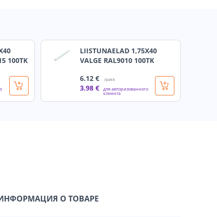
X40
LIISTUNAELAD 1,75X40
5 100TK
VALGE RAL9010 100TK
6
.12 €
/pakk
3
.98 €
о
для авторизованного
клиента
ИНФОРМАЦИЯ О ТОВАРЕ