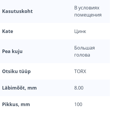
В условиях
Kasutuskoht
помещения
Kate
Цинк
Большая
Pea kuju
голова
Otsiku tüüp
TORX
Läbimõõt, mm
8.00
Pikkus, mm
100