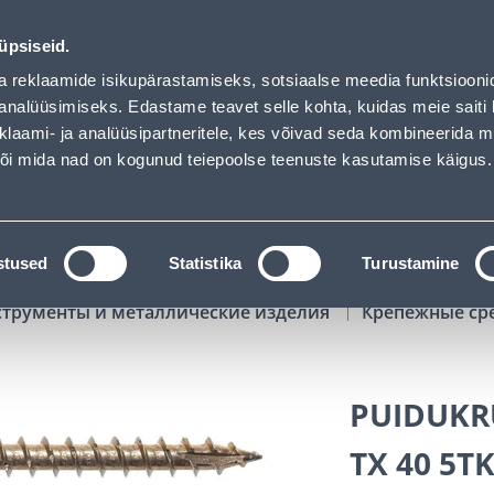
loaded
00
13
45
16
Kuni 20% LISAKS koodiga!
ДНЕЙ
ЧАСЫ
МИН
СЕК
üpsiseid.
Обслуживание частных клиентов
Услуги
Предложения о 
a reklaamide isikupärastamiseks, sotsiaalse meedia funktsiooni
analüüsimiseks. Edastame teavet selle kohta, kuidas meie saiti 
klaami- ja analüüsipartneritele, kes võivad seda kombineerida 
ПОИСК
 või mida nad on kogunud teiepoolse teenuste kasutamise käigus.
АТАЛОГИ
АРЕНДА ИНСТРУМЕНТОВ
РАСС
stused
Statistika
Turustamine
струменты и металлические изделия
Крепежные ср
PUIDUKRU
TX 40 5T