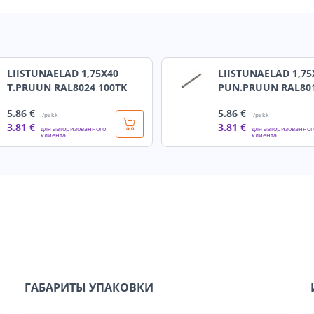
LIISTUNAELAD 1,75X40
LIISTUNAELAD 1,75
T.PRUUN RAL8024 100TK
PUN.PRUUN RAL801
5
.86 €
5
.86 €
/pakk
/pakk
3
.81 €
3
.81 €
для авторизованного
для авторизованног
клиента
клиента
ГАБАРИТЫ УПАКОВКИ