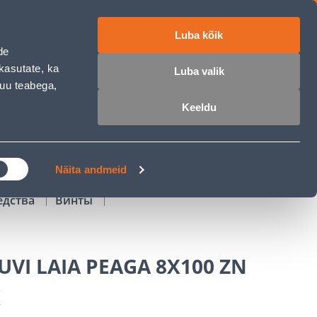
Luba kõik
работе
ET
RU
EN
de
kasutate, ka
Luba valik
muu teabega,
Войти
Избранное
Корзина
Keeldu
РОЧКА
КЛУБ МАСТЕРОВ
БЛОГИ
Näita andmeid
едства
Винты
VI LAIA PEAGA 8X100 ZN
K