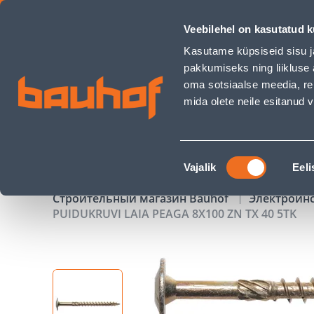
PUIDUKRUVI LAIA PEAGA 8X100 ZN TX 40 5TK - Bauhof has 
Veebilehel on kasutatud k
Магазины
Обслуживание бизнес-клиентов
Kasutame küpsiseid sisu j
pakkumiseks ning liikluse 
oma sotsiaalse meedia, re
mida olete neile esitanud
ТОВАРЫ
АКЦИИ
К
Nõusoleku
Vajalik
Eeli
valik
Строительный магазин Bauhof
Электроин
PUIDUKRUVI LAIA PEAGA 8X100 ZN TX 40 5TK