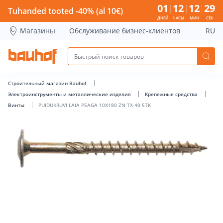
PUIDUKRUVI LAIA PEAGA 10X180 ZN TX 40 5TK - Bauhof has
01
12
12
28
Tuhanded tooted -40% (al 10€)
ДНЕЙ
ЧАСЫ
МИН
СЕК
Магазины
Обслуживание бизнес-клиентов
RU
Строительный магазин Bauhof
Электроинструменты и металлические изделия
Крепежные средства
Винты
PUIDUKRUVI LAIA PEAGA 10X180 ZN TX 40 5TK