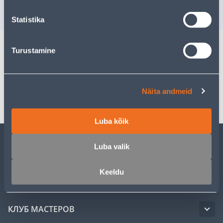
5
.59 €
5
.59 €
3
.35 €
3
.35 €
/ tk
/ tk
Statistika
Turustamine
Спецификация
Транспорт
Näita andmeid
Luba kõik
Luba valik
ОБСЛУЖИВАНИЕ ЧАСТНЫХ КЛИЕНТОВ
Keeldu
УСЛУГИ
КЛУБ МАСТЕРОВ