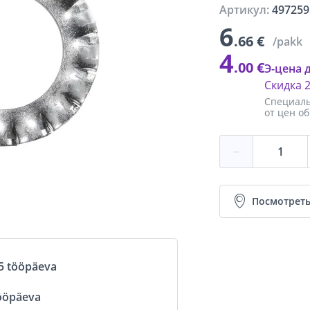
Артикул:
497259
6
.66 €
/pakk
4
.00 €
Э-цена 
Скидка
Специаль
от цен о
−
Посмотреть
5 tööpäeva
ööpäeva