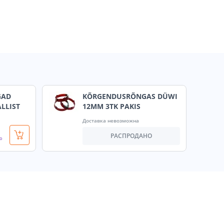
GAD
KÕRGENDUSRÕNGAS DÜWI
LLIST
12MM 3TK PAKIS
Доставка невозможна
РАСПРОДАНО
о