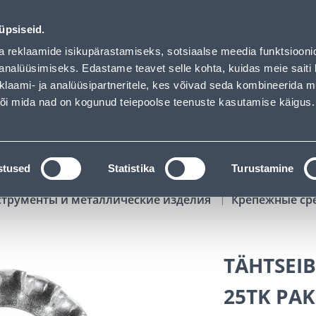
oaded
01
22
45
03
Tuhanded tooted -40% (al 10€)
ДНЕЙ
ЧАСЫ
МИН
СЕК
üpsiseid.
Обслуживание частных клиентов
Услуги
Предложения о 
a reklaamide isikupärastamiseks, sotsiaalse meedia funktsiooni
analüüsimiseks. Edastame teavet selle kohta, kuidas meie saiti 
klaami- ja analüüsipartneritele, kes võivad seda kombineerida 
ПОИСК
 või mida nad on kogunud teiepoolse teenuste kasutamise käigus.
АТАЛОГИ
АРЕНДА ИНСТРУМЕНТОВ
РАСС
stused
Statistika
Turustamine
струменты и металлические изделия
Крепежные ср
TÄHTSEIB
25TK PAK