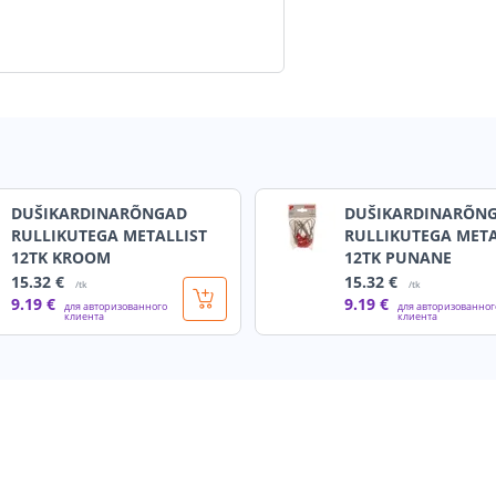
DUŠIKARDINARÕNGAD
DUŠIKARDINARÕN
RULLIKUTEGA METALLIST
RULLIKUTEGA META
12TK KROOM
12TK PUNANE
15
.32 €
15
.32 €
/tk
/tk
9
.19 €
9
.19 €
для авторизованного
для авторизованног
клиента
клиента