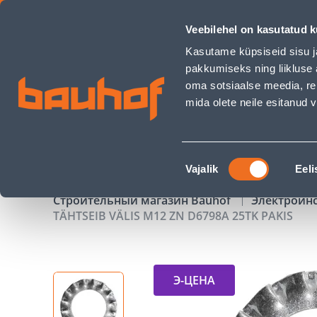
TÄHTSEIB VÄLIS M12 ZN D6798A 25TK PAKIS - Bauhof has l
Veebilehel on kasutatud k
Магазины
Обслуживание бизнес-клиентов
Kasutame küpsiseid sisu j
pakkumiseks ning liikluse 
oma sotsiaalse meedia, re
mida olete neile esitanud
ТОВАРЫ
АКЦИИ
К
Nõusoleku
Vajalik
Eeli
valik
Строительный магазин Bauhof
Электроин
TÄHTSEIB VÄLIS M12 ZN D6798A 25TK PAKIS
Э-ЦЕНА