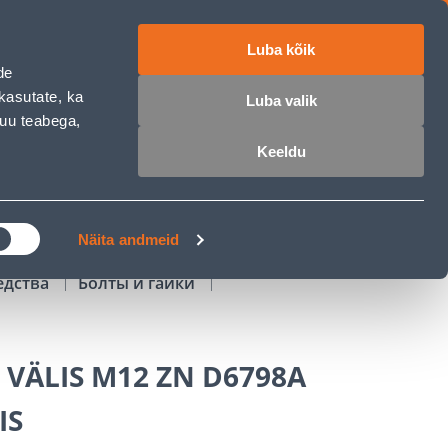
Luba kõik
работе
ET
RU
EN
de
kasutate, ka
Luba valik
muu teabega,
Войти
Избранное
Корзина
Keeldu
РОЧКА
КЛУБ МАСТЕРОВ
БЛОГИ
Näita andmeid
едства
Болты и гайки
 VÄLIS M12 ZN D6798A
IS