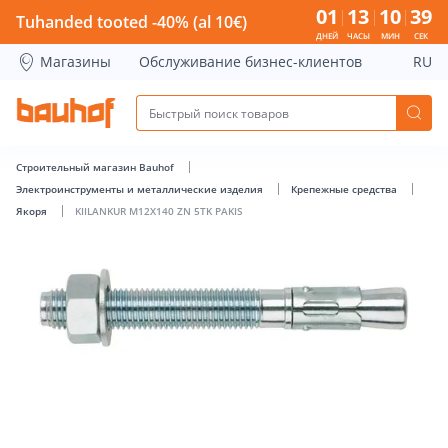
KIILANKUR M12X140 ZN 5TK PAKIS - Bauhof has loaded
01
13
10
38
Tuhanded tooted -40% (al 10€)
ДНЕЙ
ЧАСЫ
МИН
СЕК
Магазины
Обслуживание бизнес-клиентов
RU
Строительный магазин Bauhof
Электроинструменты и металлические изделия
Крепежные средства
Якоря
KIILANKUR M12X140 ZN 5TK PAKIS