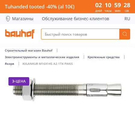
KIILANKUR M16X145 A2 1TK PAKIS - Bauhof has loaded
02
10
59
28
Tuhanded tooted -40% (al 10€)
ДНЕЙ
ЧАСЫ
МИН
СЕК
Магазины
Обслуживание бизнес-клиентов
RU
Строительный магазин Bauhof
Электроинструменты и металлические изделия
Крепежные средства
Якоря
KIILANKUR M16X145 A2 1TK PAKIS
Э-ЦЕНА