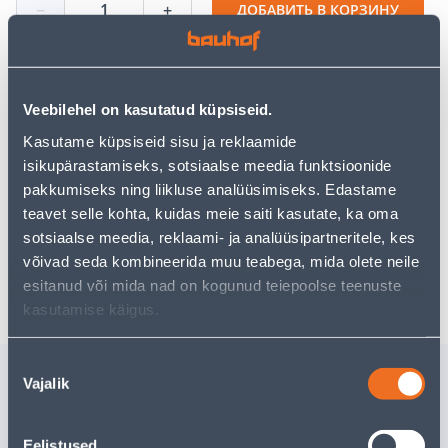
−
+
ДОБАВИТЬ В КОРЗИНУ
Veebilehel on kasutatud küpsiseid.
Посмотреть наличие
Kasutame küpsiseid sisu ja reklaamide
isikupärastamiseks, sotsiaalse meedia funktsioonide
pakkumiseks ning liikluse analüüsimiseks. Edastame
Предполагаемая доставка 3,69 € от 2-5 tööpäeva
teavet selle kohta, kuidas meie saiti kasutate, ka oma
Посылочный автомат от 2,29 € с 2-5 tööpäeva
sotsiaalse meedia, reklaami- ja analüüsipartneritele, kes
võivad seda kombineerida muu teabega, mida olete neile
Забрать в магазине, с 08.08.2026
esitanud või mida nad on kogunud teiepoolse teenuste
kasutamise käigus.
Nõusoleku
Похожие продукты
Vajalik
valik
LIHVKETAS 150X6,5X22,2
A-KETT K
METALLI
2X11,5X
Eelistused
TSINKKA