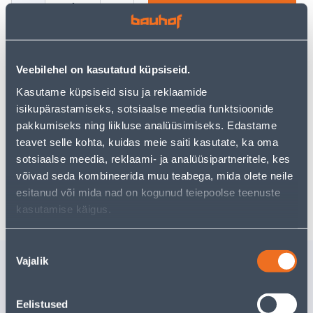
−
+
ДОБАВИТЬ В КОРЗИНУ
Veebilehel on kasutatud küpsiseid.
Посмотреть наличие
Kasutame küpsiseid sisu ja reklaamide
isikupärastamiseks, sotsiaalse meedia funktsioonide
pakkumiseks ning liikluse analüüsimiseks. Edastame
Предполагаемая доставка 3,69 € от 2-5 tööpäeva
teavet selle kohta, kuidas meie saiti kasutate, ka oma
sotsiaalse meedia, reklaami- ja analüüsipartneritele, kes
Посылочный автомат от 2,29 € с 2-5 tööpäeva
võivad seda kombineerida muu teabega, mida olete neile
Забрать в магазине, с 09.08.2026
esitanud või mida nad on kogunud teiepoolse teenuste
kasutamise käigus.
Nõusoleku
Похожие продукты
Vajalik
valik
RAAM 5-NE METALLIK
NÖÖR 5M
EPSILON
Eelistused