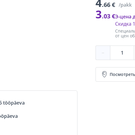
4
.66 €
/pakk
3
.03 €
Э-цена 
Скидка
Специаль
от цен о
−
Посмотреть
5 tööpäeva
ööpäeva