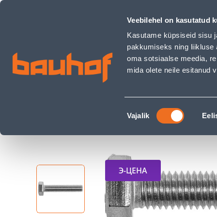
POLT TÄISKEERE 8.8 M4X12 A2 DIN 933 25TK PAKIS - Bauhof
Магазины
Обслуживание бизнес-клиентов
Veebilehel on kasutatud k
Kasutame küpsiseid sisu j
pakkumiseks ning liikluse 
oma sotsiaalse meedia, re
mida olete neile esitanud
ТОВАРЫ
АКЦИИ
К
Nõusoleku
Строительный магазин Bauhof
Электроин
Vajalik
Eeli
valik
POLT TÄISKEERE 8.8 M4X12 A2 DIN 933 25TK PAK
Э-ЦЕНА