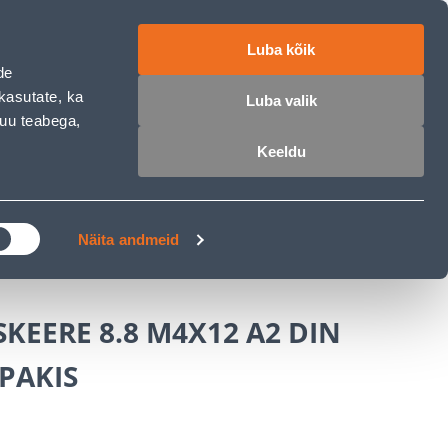
работе
ET
RU
EN
Luba kõik
de
Войти
Избранное
Корзина
kasutate, ka
Luba valik
muu teabega,
Keeldu
РОЧКА
КЛУБ МАСТЕРОВ
БЛОГИ
едства
Болты и гайки
Näita andmeid
SKEERE 8.8 M4X12 A2 DIN
 PAKIS