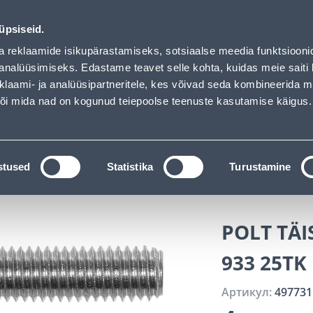
 has loaded
Обслуживание частных клиентов
Услуги
Предложения о 
üpsiseid.
a reklaamide isikupärastamiseks, sotsiaalse meedia funktsiooni
ПОИСК
analüüsimiseks. Edastame teavet selle kohta, kuidas meie saiti 
klaami- ja analüüsipartneritele, kes võivad seda kombineerida 
 või mida nad on kogunud teiepoolse teenuste kasutamise käigus.
АТАЛОГИ
АРЕНДА ИНСТРУМЕНТОВ
РАСС
струменты и металлические изделия
Крепежные ср
stused
Statistika
Turustamine
IS
POLT TÄI
933 25TK
Артикул:
497731