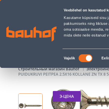
PUIDUKRUVI PEITPEA 2.5X16 KOLLANE ZN TX 8 500TK - Bauh
Veebilehel on kasutatud k
Магазины
Обслуживание бизнес-клиентов
Kasutame küpsiseid sisu j
pakkumiseks ning liikluse 
oma sotsiaalse meedia, re
mida olete neile esitanud
ТОВАРЫ
АКЦИИ
К
Nõusoleku
Vajalik
Eeli
valik
Строительный магазин Bauhof
Электроин
PUIDUKRUVI PEITPEA 2.5X16 KOLLANE ZN TX 8 
Э-ЦЕНА