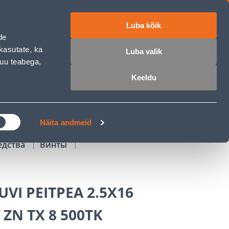
Luba kõik
работе
ET
RU
EN
de
kasutate, ka
Luba valik
muu teabega,
Войти
Избранное
Корзина
Keeldu
РОЧКА
КЛУБ МАСТЕРОВ
БЛОГИ
Näita andmeid
едства
Винты
VI PEITPEA 2.5X16
ZN TX 8 500TK