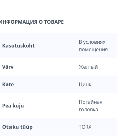
ИНФОРМАЦИЯ О ТОВАРЕ
В условиях
Kasutuskoht
помещения
Värv
Желтый
Kate
Цинк
Потайная
Pea kuju
головка
Otsiku tüüp
TORX