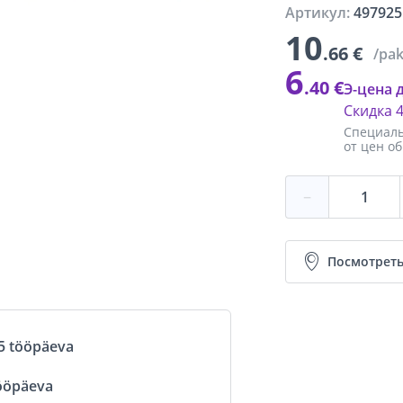
Артикул:
497925
10
.66 €
/pa
6
.40 €
Э-цена 
Скидка
Специаль
от цен о
−
Посмотреть
5 tööpäeva
ööpäeva