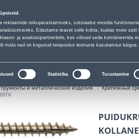
of has loaded
02
03
29
50
Tuhanded tooted -40% (al 10€)
ДНЕЙ
ЧАСЫ
МИН
СЕК
üpsiseid.
Обслуживание частных клиентов
Услуги
Предложения о 
a reklaamide isikupärastamiseks, sotsiaalse meedia funktsiooni
analüüsimiseks. Edastame teavet selle kohta, kuidas meie saiti 
klaami- ja analüüsipartneritele, kes võivad seda kombineerida 
ПОИСК
 või mida nad on kogunud teiepoolse teenuste kasutamise käigus.
АТАЛОГИ
АРЕНДА ИНСТРУМЕНТОВ
РАСС
stused
Statistika
Turustamine
струменты и металлические изделия
Крепежные ср
500TK
PUIDUKRU
KOLLANE 