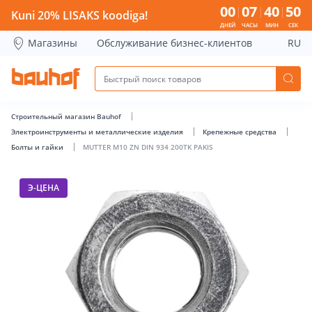
MUTTER M10 ZN DIN 934 200TK PAKIS - Bauhof has loaded
00
07
40
49
Kuni 20% LISAKS koodiga!
ДНЕЙ
ЧАСЫ
МИН
СЕК
Магазины
Обслуживание бизнес-клиентов
RU
Строительный магазин Bauhof
Электроинструменты и металлические изделия
Крепежные средства
Болты и гайки
MUTTER M10 ZN DIN 934 200TK PAKIS
Э-ЦЕНА