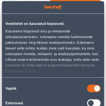
−
+
ДОБАВИТЬ В КОРЗИНУ
Veebilehel on kasutatud küpsiseid.
Посмотреть наличие
Kasutame küpsiseid sisu ja reklaamide
isikupärastamiseks, sotsiaalse meedia funktsioonide
pakkumiseks ning liikluse analüüsimiseks. Edastame
Предполагаемая доставка 4,19 € от 2-5 tööpäeva
teavet selle kohta, kuidas meie saiti kasutate, ka oma
sotsiaalse meedia, reklaami- ja analüüsipartneritele, kes
Посылочный автомат от 2,29 € с 2-5 tööpäeva
võivad seda kombineerida muu teabega, mida olete neile
Забрать в магазине, с 06.08.2026
esitanud või mida nad on kogunud teiepoolse teenuste
kasutamise käigus.
Nõusoleku
Похожие продукты
Vajalik
valik
KEERMELATT M10X2M ZN
8.8 DIN 975
Eelistused